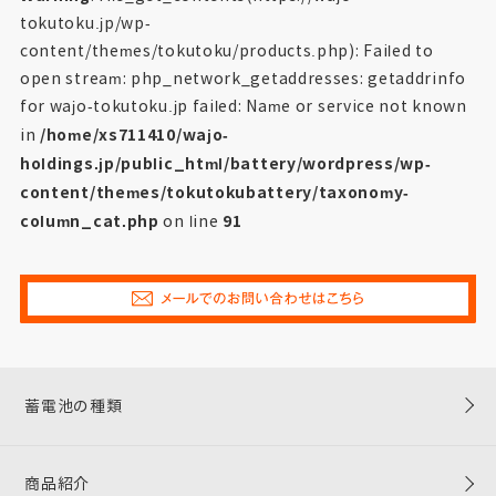
tokutoku.jp/wp-
content/themes/tokutoku/products.php): Failed to
open stream: php_network_getaddresses: getaddrinfo
for wajo-tokutoku.jp failed: Name or service not known
/home/xs711410/wajo-
in
holdings.jp/public_html/battery/wordpress/wp-
content/themes/tokutokubattery/taxonomy-
column_cat.php
91
on line
蓄電池の種類
商品紹介