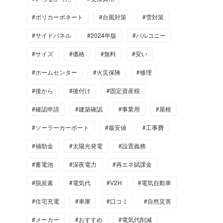
#ポリカーボネート
#台風対策
#雪対策
#サイドパネル
#2024年版
#バルコニー
#サイズ
#価格
#無料
#安い
#ホームセンター
#火災保険
#修理
#後から
#後付け
#固定資産税
#確認申請
#建築確認
#事業用
#屋根
#ソーラーカーポート
#最安値
#工事費
#補助金
#太陽光発電
#設置義務
#蓄電池
#深夜電力
#再エネ賦課金
#脱炭素
#電気代
#V2H
#電気自動車
#住宅充電
#車庫
#口コミ
#自然災害
#メーカー
#おすすめ
#電気代削減