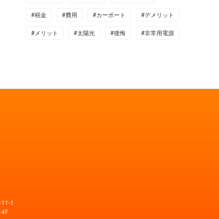
#税金
#費用
#カーポート
#デメリット
#メリット
#太陽光
#後悔
#非常用電源
11-1
4F