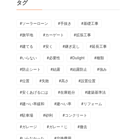
タグ
#ソーラーローン
#手抜き
#基礎工事
#旗竿地
#カーゲート
#拡張工事
#建てる
#安く
#継ぎ足し
#延長工事
#いらない
#必要性
#Dulight
#種類
#防止シート
#結露
#結露防止
#強み
#位置
#失敗
#高さ
#設置位置
#安くあげるには
#在庫処分
#建築基準法
#建ぺい率緩和
#建ぺい率
#リフォーム
#駐車場
#砂利
#コンクリート
#ガレージ
#ガレー＾じ
#撤去
#いらなかった
#交換費用