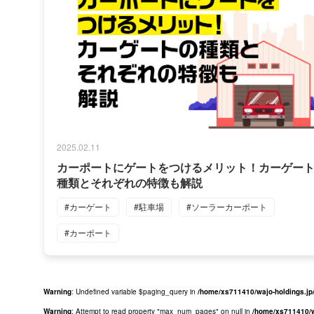
2025.02.11
カーポートにゲートをつけるメリット！カーゲー
種類とそれぞれの特徴も解説
#カーゲート
#駐車場
#ソーラーカーポート
#カーポート
Warning
: Undefined variable $paging_query in
/home/xs711410/wajo-holdings.jp
Warning
: Attempt to read property "max_num_pages" on null in
/home/xs711410/w