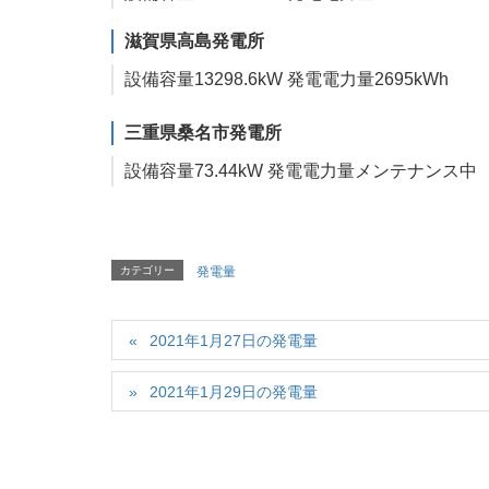
滋賀県高島発電所
設備容量
13298.6
kW
発電電力量
2695
kWh
三重県桑名市発電所
設備容量
73.44
kW
発電電力量
メンテナンス中
カテゴリー
発電量
2021年1月27日の発電量
2021年1月29日の発電量