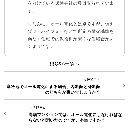
を向けている保険会社の数は限られていま
す。
ちなみに、オール電化とは別ですが、例え
ばツーバイフォーなどで所定の耐火基準を
満たす住宅では保険料が安くなる場合があ
るようです。
apps
Q&A一覧へ
NEXT
keyboard_arrow_right
寒冷地でオール電化にする場合、内断熱と外断熱
のどちらが良いでしょうか？
PREV
keyboard_arrow_left
高層マンションでは、オール電化にしなければな
らないと聞いたのですが、本当ですか？