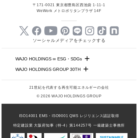
〒171-0021 東京都豊島区西池袋 1-11-1
WeWork メトロポリタンプラザ 14F
ソーシャルメディアをチェックする
+
WAJO HOLDINGS ∞ ESG・SDGs
+
WAJO HOLDINGS GROUP 30TH
新サービスサイト
- 高圧太陽光発電所の販売
太陽光投資サイト
- 高圧太陽光発電所の買取
21世紀を代表する再生可能エネルギーの会社
- 収益性が高い系統用蓄電池
- 系統用蓄電池の販売
- 仲介業者を挟まない買取販売直売店
© 2026 WAJO HOLDINGS GROUP
- 再生可能エネルギー用地の販売
- 太陽光発電所の購入売却
- NonFIT太陽光発電所
- 高圧太陽光発電所の一括査定
ISO14001 EMS・ISO9001 QMS レジリエンス認証取得
- FIP転換と蓄電池の増設
- FIT投資なら太陽光発電
特定建設業 大阪府知事（特-4）第144257号
- パワコン交換とリパワリング
一級建築士事務所
- 今から始める太陽光投資
- 発電所のパネル 撤去・解体・処分
- 太陽光発電所の売却査定