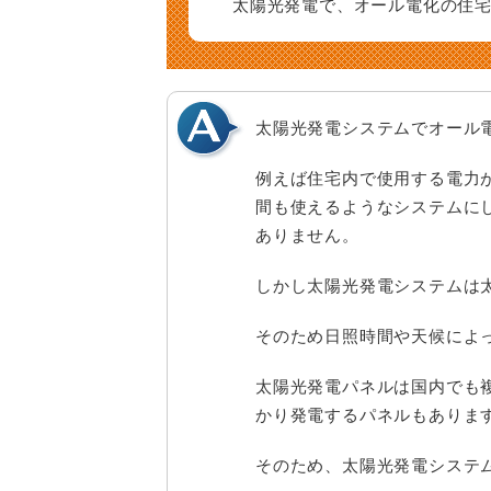
太陽光発電で、オール電化の住
施工フロー
個人情報保護方針
架台
保証
お問い合わせ
太陽光タイムカプセル
太陽光発電システムでオール
例えば住宅内で使用する電力
間も使えるようなシステムに
ありません。
しかし太陽光発電システムは
そのため日照時間や天候によ
太陽光発電パネルは国内でも
かり発電するパネルもありま
そのため、太陽光発電システ