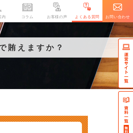
案内
コラム
お客様の声
よくある質問
お問い合わせ
蓄電池コラム
エコキュートお客様の声
で賄えますか？
コ
き
特定建設業許可
ポータブル電源とは？日本製と海
【エコキュート】商品の導入のき
エコキュート
ト
外製の違いや災害対策を考えた時
っかけは？S様
エコキュート
の定置型に対するデメリット
り扱い商品一覧
ール電化のメリット
コキュートのしくみ