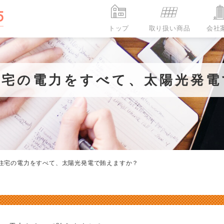
トップ
取り扱い商品
会社
蓄電池コラム
エコキュートお客様の声
エコキュートコラム
エコキュートお客様の声
住宅の電力をすべて、太陽光発電
代表挨拶
蓄電池と太陽光発電は同時に設置
【能登半島復興支援】エコキュー
オール電化
ISO認証取得
室外機の盗難被害が急増！？エ
【エコキュート】商品の導入の
蓄電池
したほうがい良い？一緒に設置す
ト設置プロジェクトにてお手紙を
キュートのヒートポンプユニッ
っかけは？N様
蓄電池
住宅の電力をすべて、太陽光発電で賄えますか？
るメリットや安くする方法
ただきました Y様
も盗難防止対策が必要！
取り扱い商品一覧
取
オ
エ