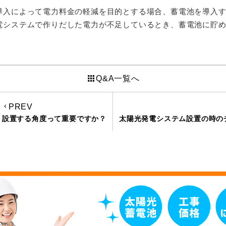
導入によって電力料金の軽減を目的とする場合、蓄電池を導入
電システムで作りだした電力が不足しているとき、蓄電池に貯
apps
Q&A一覧へ
PREV
keyboard_arrow_left
設置する角度って重要ですか？
太陽光発電システム設置の時の