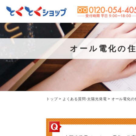
エコキュートコラム
エコキュートお客様の声
オール電化の
会社概要
2025年度エコキュート補助金の
【能登半島復興支援】エコキュー
太陽光発電
最新情報を紹介！給湯省エネ
ト設置プロジェクトにてお手紙を
太陽光
トップ
>
よくある質問-太陽光発電
>
オール電化の
2025事業は昨年度と何が変わ
いただきました M様
い
る？
取り扱い商品一覧
太陽光発電のメリット
太陽光発電のしくみ