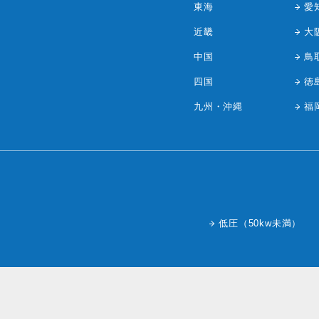
東海
愛
近畿
大
中国
鳥
四国
徳
九州・沖縄
福
低圧（50kw未満）