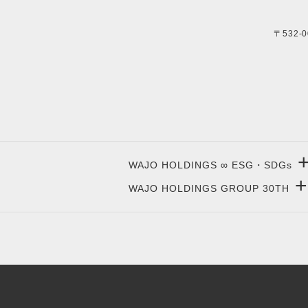
〒532-
WAJO HOLDINGS ∞ ESG・SDGs
+
WAJO HOLDINGS GROUP 30TH
新サービスサイト
- 高圧太陽光発電所の販売
太陽光投資サイト
- 高圧太陽光発電所の買取
- 収益性が高い系統用蓄電池
- 系統用蓄電池の販売
- 仲介業者を挟まない買取販売直売店
- 再生可能エネルギー用地の販売
- 太陽光発電所の購入売却
- NonFIT太陽光発電所
- 高圧太陽光発電所の一括査定