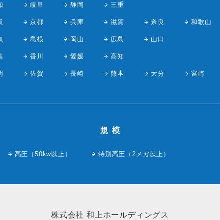
知
岐阜
静岡
三重
阪
京都
兵庫
滋賀
奈良
和歌山
取
島根
岡山
広島
山口
島
香川
愛媛
高知
岡
佐賀
長崎
熊本
大分
宮崎
規模
高圧（50kw以上）
特別高圧（2メガ以上）
株式会社 和上ホールディングス