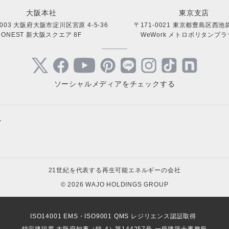
大阪本社
東京支店
0003 大阪府大阪市淀川区宮原 4-5-36
〒171-0021 東京都豊島区西池袋 
ONEST 新大阪スクエア 8F
WeWork メトロポリタンプラザ
ソーシャルメディアをチェックする
+
サステナブルサイト
キャンペ
- ESG経営を全力でサポート
- 高圧太
太陽光発電サイト
個人向け
21世紀を代表する再生可能エネルギーの会社
- オンライン個別相談
- 高圧太
- 自家消費型太陽光発電所の導入
- 住宅用
© 2026 WAJO HOLDINGS GROUP
- 販売パートナー募集
- 系統用
- 自家消費型太陽光対象の税制優遇
- 住宅用
- お役立ち資料
- 再エネ用
- 太陽光発電所の造成土木
- エコキ
ISO14001 EMS・ISO9001 QMS レジリエンス認証取得
- NonFI
- 太陽光発電所の部材販売
- ソーラ
情報配信サイト
特定建設業 大阪府知事（特-4）第144257号
一級建築士事務所