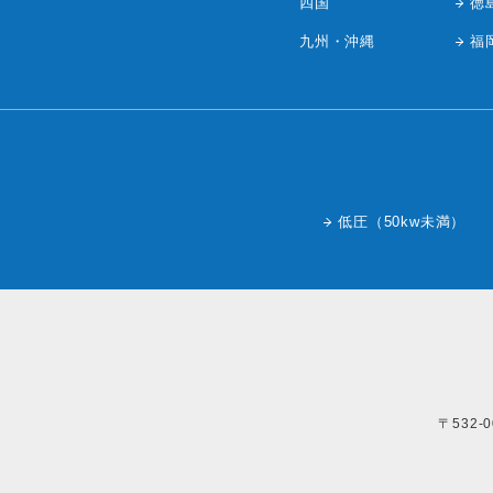
四国
徳
九州・沖縄
福
低圧（50kw未満）
〒532-