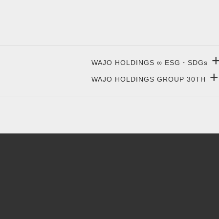
WAJO HOLDINGS ∞ ESG・SDGs
+
WAJO HOLDINGS GROUP 30TH
新サービスサイト
- 高圧太陽光発電所の販売
太陽光投資サイト
- 高圧太陽光発電所の買取
- 収益性が高い系統用蓄電池
- 系統用蓄電池の販売
- 仲介業者を挟まない買取販売直売店
- 再生可能エネルギー用地の販売
- 太陽光発電所の購入売却
- NonFIT太陽光発電所
- 高圧太陽光発電所の一括査定
- FIP転換と蓄電池の増設
- FIT投資なら太陽光発電
- パワコン交換とリパワリング
- 今から始める太陽光投資
- 発電所のパネル 撤去・解体・処分
- 太陽光発電所の売却査定
- 低圧蓄電池の導入
- 太陽光発電所のかんたん査定