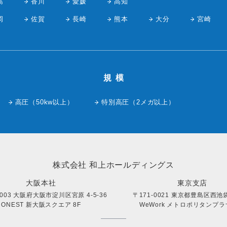
島
香川
愛媛
高知
岡
佐賀
長崎
熊本
大分
宮崎
規模
高圧（50kw以上）
特別高圧（2メガ以上）
株式会社 和上ホールディングス
大阪本社
東京支店
0003 大阪府大阪市淀川区宮原 4-5-36
〒171-0021 東京都豊島区西池袋 
ONEST 新大阪スクエア 8F
WeWork メトロポリタンプラザ