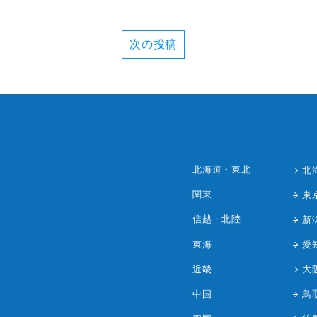
次の投稿
北海道・東北
北
関東
東
信越・北陸
新
東海
愛
近畿
大
中国
鳥