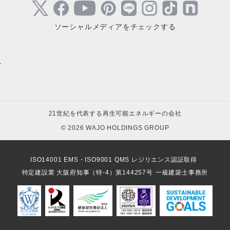
ソーシャルメディアをチェックする
+
サステナブルサイト
キャンペ
- ESG経営を全力でサポート
- 高圧太
太陽光発電サイト
個人向け
21世紀を代表する再生可能エネルギーの会社
- オンライン個別相談
- 高圧太
- 自家消費型太陽光発電所の導入
- 住宅用
© 2026 WAJO HOLDINGS GROUP
- 販売パートナー募集
- 系統用
- 自家消費型太陽光対象の税制優遇
- 住宅用
- お役立ち資料
- 再エネ用
- 太陽光発電所の造成土木
- エコキ
ISO14001 EMS・ISO9001 QMS レジリエンス認証取得
- NonFI
- 太陽光発電所の部材販売
- ソーラ
情報配信サイト
特定建設業 大阪府知事（特-4）第144257号
一級建築士事務所
- FIT制度
- 太陽光発電所のメンテナンス
- 住宅用
- 再生可能エネルギー情報
- パワコ
- 太陽光メンテナンス業者一括査定
- Cひかり
- 再エネジャーナル
- 太陽光発電所のケーブル盗難対策
- ガレー
- 太陽光発電設備のリプレース
- 個人向