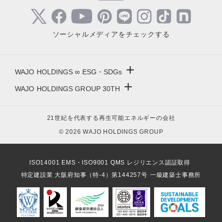
ソーシャルメディアをチェックする
+
WAJO HOLDINGS ∞ ESG・SDGs
+
WAJO HOLDINGS GROUP 30TH
新サービスサイト
- 高圧太陽光発電所の販売
太陽光投資サイト
21世紀を代表する再生可能エネルギーの会社
- 高圧太陽光発電所の買取
- 収益性が高い系統用蓄電池
© 2026 WAJO HOLDINGS GROUP
- 系統用蓄電池の販売
- 仲介業者を挟まない買取販売直売店
- 再生可能エネルギー用地の販売
- 太陽光発電所の購入売却
ISO14001 EMS・ISO9001 QMS レジリエンス認証取得
- NonFIT太陽光発電所
- 高圧太陽光発電所の一括査定
特定建設業 大阪府知事（特-4）第144257号
一級建築士事務所
- FIP転換と蓄電池の増設
- FIT投資なら太陽光発電
- パワコン交換とリパワリング
- 今から始める太陽光投資
- 発電所のパネル 撤去・解体・処分
- 太陽光発電所の売却査定
- 低圧蓄電池の導入
- 太陽光発電所のかんたん査定