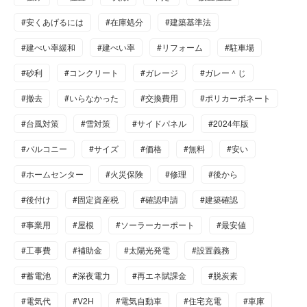
#安くあげるには
#在庫処分
#建築基準法
#建ぺい率緩和
#建ぺい率
#リフォーム
#駐車場
#砂利
#コンクリート
#ガレージ
#ガレー＾じ
#撤去
#いらなかった
#交換費用
#ポリカーボネート
#台風対策
#雪対策
#サイドパネル
#2024年版
#バルコニー
#サイズ
#価格
#無料
#安い
#ホームセンター
#火災保険
#修理
#後から
#後付け
#固定資産税
#確認申請
#建築確認
#事業用
#屋根
#ソーラーカーポート
#最安値
#工事費
#補助金
#太陽光発電
#設置義務
#蓄電池
#深夜電力
#再エネ賦課金
#脱炭素
#電気代
#V2H
#電気自動車
#住宅充電
#車庫