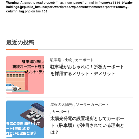
Warning
: Attempt to read property "max_num_pages" on null in
/home/xs711410/wajo-
holdings.jp/public_html/carport/wordpress/wp-content/themes/carport/taxonomy-
column_tag.php
on line
108
最近の投稿
駐車場
比較
カーポート
駐車場がおしゃれに！折板カーポート
を採用するメリット・デメリット
屋根の太陽光
ソーラーカーポート
カーポート
太陽光発電の設置場所としてカーポー
ト（駐車場）が注目されている理由と
は？