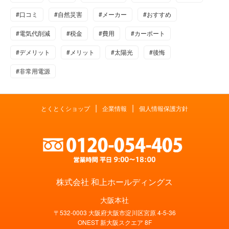
#口コミ
#自然災害
#メーカー
#おすすめ
#電気代削減
#税金
#費用
#カーポート
#デメリット
#メリット
#太陽光
#後悔
#非常用電源
|
|
とくとくショップ
企業情報
個人情報保護方針
株式会社 和上ホールディングス
大阪本社
〒532-0003 大阪府大阪市淀川区宮原 4-5-36
ONEST 新大阪スクエア 8F