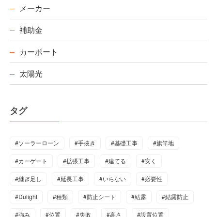
メーカー
補助金
カーポート
太陽光
タグ
#ソーラーローン
#手抜き
#基礎工事
#旗竿地
#カーゲート
#拡張工事
#建てる
#安く
#継ぎ足し
#延長工事
#いらない
#必要性
#Dulight
#種類
#防止シート
#結露
#結露防止
#強み
#位置
#失敗
#高さ
#設置位置