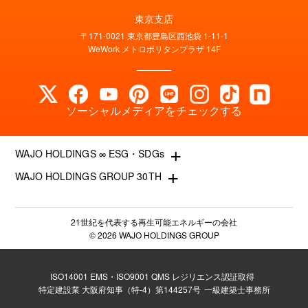
東京支店
〒171-0021 東京都豊島区西池袋 1-11-1
WeWork メトロポリタンプラザ 14F
ソーシャルメディアをチェックする
+
WAJO HOLDINGS ∞ ESG・SDGs
+
WAJO HOLDINGS GROUP 30TH
新サービスサイト
- 高圧太陽光発電所の販売
太陽光投資サイト
- 高圧太陽光発電所の買取
- 収益性が高い系統用蓄電池
21世紀を代表する再生可能エネルギーの会社
- 系統用蓄電池の販売
© 2026 WAJO HOLDINGS GROUP
- 仲介業者を挟まない買取販売直売店
- 再生可能エネルギー用地の販売
- 太陽光発電所の購入売却
- NonFIT太陽光発電所
- 高圧太陽光発電所の一括査定
ISO14001 EMS・ISO9001 QMS レジリエンス認証取得
- FIP転換と蓄電池の増設
特定建設業 大阪府知事（特-4）第144257号
一級建築士事務所
- FIT投資なら太陽光発電
- パワコン交換とリパワリング
- 今から始める太陽光投資