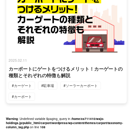
2025.02.11
カーポートにゲートをつけるメリット！カーゲートの
種類とそれぞれの特徴も解説
#カーゲート
#駐車場
#ソーラーカーポート
#カーポート
Warning
: Undefined variable $paging_query in
/home/xs711410/wajo-
holdings.jp/public_html/carport/wordpress/wp-content/themes/carport/taxonomy-
column_tag.php
on line
108