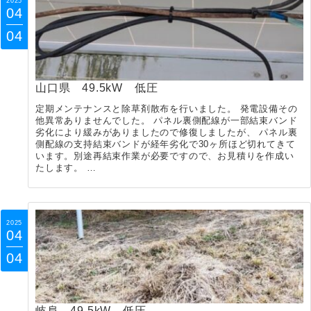
2025
04
04
山口県 49.5kW 低圧
定期メンテナンスと除草剤散布を行いました。 発電設備その
他異常ありませんでした。 パネル裏側配線が一部結束バンド
劣化により緩みがありましたので修復しましたが、 パネル裏
側配線の支持結束バンドが経年劣化で30ヶ所ほど切れてきて
います。別途再結束作業が必要ですので、お見積りを作成い
たします。 …
2025
04
04
岐阜 49.5kW 低圧