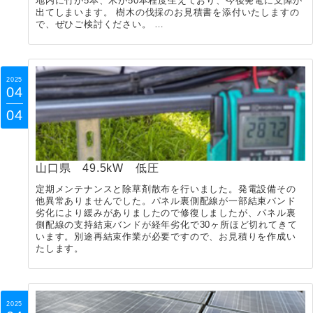
地内に竹が5本、木が50本程度生えており、今後発電に支障が
出てしまいます。 樹木の伐採のお見積書を添付いたしますの
で、ぜひご検討ください。 …
2025
04
04
山口県 49.5kW 低圧
定期メンテナンスと除草剤散布を行いました。発電設備その
他異常ありませんでした。パネル裏側配線が一部結束バンド
劣化により緩みがありましたので修復しましたが、パネル裏
側配線の支持結束バンドが経年劣化で30ヶ所ほど切れてきて
います。別途再結束作業が必要ですので、お見積りを作成い
たします。
2025