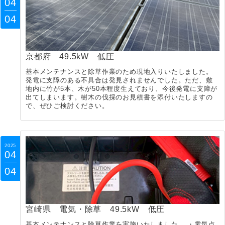
04
04
京都府 49.5kW 低圧
基本メンテナンスと除草作業のため現地入りいたしました。
発電に支障のある不具合は発見されませんでした。ただ、敷
地内に竹が5本、木が50本程度生えており、今後発電に支障が
出てしまいます。樹木の伐採のお見積書を添付いたしますの
で、ぜひご検討ください。
2025
04
04
宮崎県 電気・除草 49.5kW 低圧
基本メンテナンスと除草作業を実施いたしました。 ・電気点