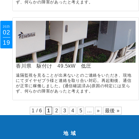
ず、何らかの障害があったと考えます。
2025
02
19
香川県 駆付け 49.5kW 低圧
遠隔監視を見ることが出来ないとのご連絡をいただき、現地
にてダイヤゼブラ様と連絡を取り合い対応。再起動後、通信
が正常に稼働しました。(通信確認済み)原因の特定には至ら
ず、何らかの障害があったと考えます。
1 / 6
1
2
3
4
5
...
»
最後 »
地域