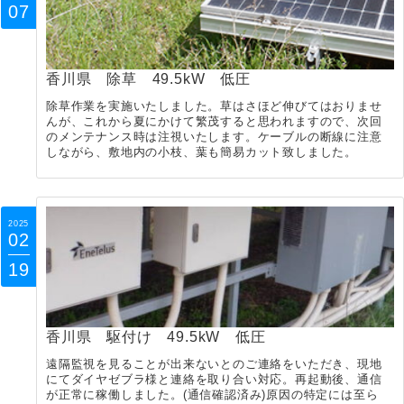
07
香川県 除草 49.5kW 低圧
除草作業を実施いたしました。草はさほど伸びてはおりませ
んが、これから夏にかけて繁茂すると思われますので、次回
のメンテナンス時は注視いたします。ケーブルの断線に注意
しながら、敷地内の小枝、葉も簡易カット致しました。
2025
02
19
香川県 駆付け 49.5kW 低圧
遠隔監視を見ることが出来ないとのご連絡をいただき、現地
にてダイヤゼブラ様と連絡を取り合い対応。再起動後、通信
が正常に稼働しました。(通信確認済み)原因の特定には至ら