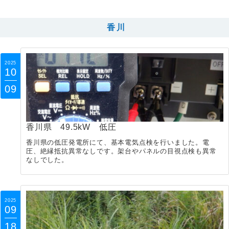
香川
2025
10
09
香川県 49.5kW 低圧
香川県の低圧発電所にて、基本電気点検を行いました。電
圧、絶縁抵抗異常なしです。架台やパネルの目視点検も異常
なしでした。
2025
09
18