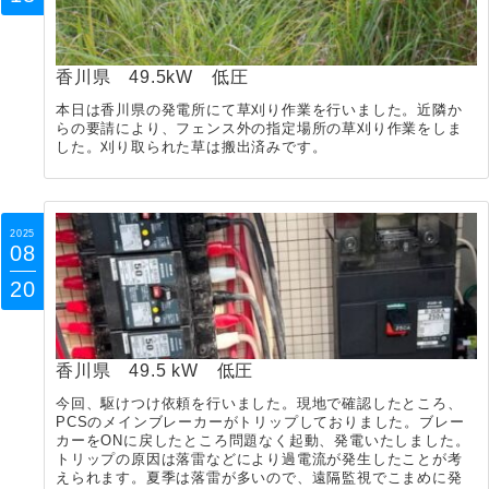
香川県 49.5kW 低圧
本日は香川県の発電所にて草刈り作業を行いました。近隣か
らの要請により、フェンス外の指定場所の草刈り作業をしま
した。刈り取られた草は搬出済みです。
2025
08
20
香川県 49.5 kW 低圧
今回、駆けつけ依頼を行いました。現地で確認したところ、
PCSのメインブレーカーがトリップしておりました。ブレー
カーをONに戻したところ問題なく起動、発電いたしました。
トリップの原因は落雷などにより過電流が発生したことが考
えられます。夏季は落雷が多いので、遠隔監視でこまめに発