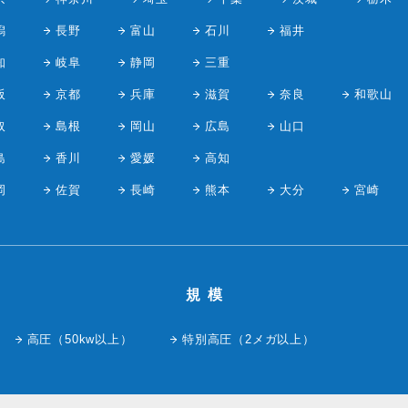
潟
長野
富山
石川
福井
知
岐阜
静岡
三重
阪
京都
兵庫
滋賀
奈良
和歌山
取
島根
岡山
広島
山口
島
香川
愛媛
高知
岡
佐賀
長崎
熊本
大分
宮崎
規模
高圧（50kw以上）
特別高圧（2メガ以上）