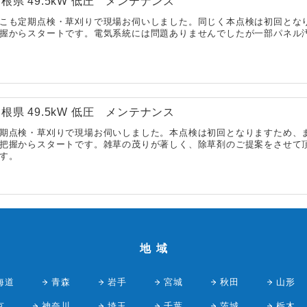
根県 49.5kW 低圧 メンテナンス
こも定期点検・草刈りで現場お伺いしました。同じく本点検は初回とな
握からスタートです。電気系統には問題ありませんでしたが一部パネル
根県 49.5kW 低圧 メンテナンス
期点検・草刈りで現場お伺いしました。本点検は初回となりますため、
把握からスタートです。雑草の茂りが著しく、除草剤のご提案をさせて
す。
地域
海道
青森
岩手
宮城
秋田
山形
京
神奈川
埼玉
千葉
茨城
栃木