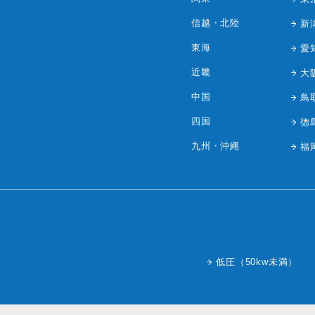
信越・北陸
新
東海
愛
近畿
大
中国
鳥
四国
徳
九州・沖縄
福
低圧（50kw未満）