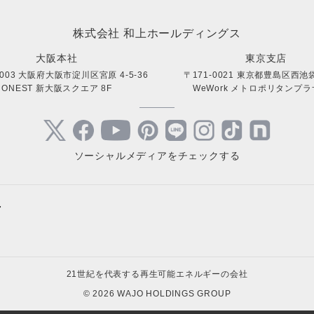
株式会社 和上ホールディングス
大阪本社
東京支店
0003 大阪府大阪市淀川区宮原 4-5-36
〒171-0021 東京都豊島区西池袋 
ONEST 新大阪スクエア 8F
WeWork メトロポリタンプラザ
ソーシャルメディアをチェックする
+
サステナブルサイト
キャンペ
- ESG経営を全力でサポート
- 高圧太
太陽光発電サイト
個人向け
21世紀を代表する再生可能エネルギーの会社
- オンライン個別相談
- 高圧太
- 自家消費型太陽光発電所の導入
- 住宅用
© 2026 WAJO HOLDINGS GROUP
- 販売パートナー募集
- 系統用
- 自家消費型太陽光対象の税制優遇
- 住宅用