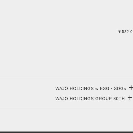
〒532-
WAJO HOLDINGS ∞ ESG・SDGs
+
WAJO HOLDINGS GROUP 30TH
新サービスサイト
- 高圧太陽光発電所の販売
太陽光投資サイト
- 高圧太陽光発電所の買取
- 収益性が高い系統用蓄電池
- 系統用蓄電池の販売
- 仲介業者を挟まない買取販売直売店