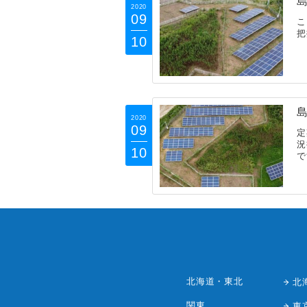
島
2020
09
こ
把
10
島
2020
09
定
況
10
で
北海道・東北
北
関東
東