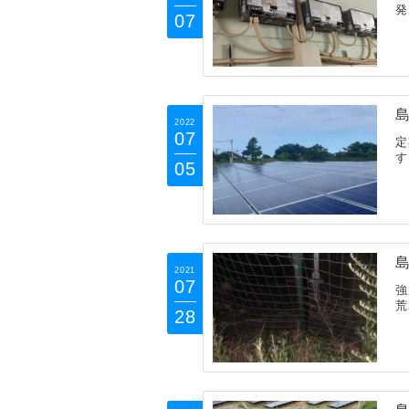
発
07
島
2022
07
定
す
05
島
2021
07
強
荒
28