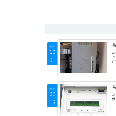
島
2025
10
本
ユ
01
が
島
2025
09
本
動
13