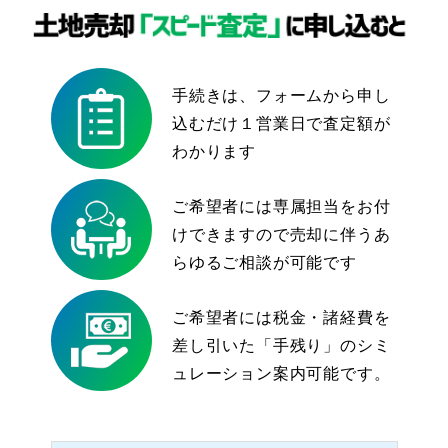
手続きは、フォームから
申し
込むだけ
１営業日で査定額が
わかります
ご希望者には専属担当を
お付
けできますので
売却に伴うあ
らゆる
ご相談が可能です
ご希望者には
税金・諸経費を
差し引いた
「手残り」のシミ
ュレーション
案内可能です。