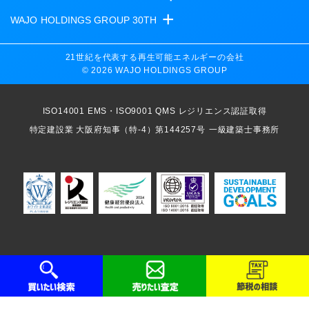
+
WAJO HOLDINGS GROUP 30TH
新サービスサイト
太陽光投資サイト
- 高圧太陽光発電所の販売
21世紀を代表する再生可能エネルギーの会社
© 2026 WAJO HOLDINGS GROUP
- 高圧太陽光発電所の買取
- 収益性が高い系統用蓄電池
- 系統用蓄電池の販売
- 仲介業者を挟まない買取販売直売店
ISO14001 EMS・ISO9001 QMS レジリエンス認証取得
- 再生可能エネルギー用地の販売
- 太陽光発電所の購入売却
特定建設業 大阪府知事（特-4）第144257号
一級建築士事務所
- NonFIT太陽光発電所
- 高圧太陽光発電所の一括査定
- FIP転換と蓄電池の増設
- FIT投資なら太陽光発電
- パワコン交換とリパワリング
- 今から始める太陽光投資
- 発電所のパネル 撤去・解体・処分
- 太陽光発電所の売却査定
- 低圧蓄電池の導入
- 太陽光発電所のかんたん査定
- 太陽光発電所のしっかり査定
サステナブルサイト
- 太陽光発電所の節税対策
- ESG経営を全力でサポート