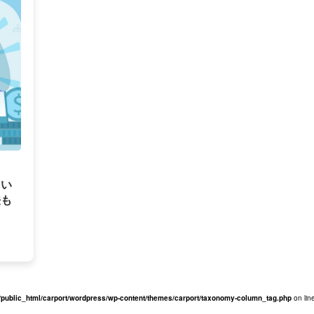
とい
法も
/public_html/carport/wordpress/wp-content/themes/carport/taxonomy-column_tag.php
on lin