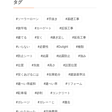
タグ
#ソーラーローン
#手抜き
#基礎工事
#旗竿地
#カーゲート
#拡張工事
#建てる
#安く
#継ぎ足し
#延長工事
#いらない
#必要性
#Dulight
#種類
#防止シート
#結露
#結露防止
#強み
#位置
#失敗
#高さ
#設置位置
#安くあげるには
#在庫処分
#建築基準法
#建ぺい率緩和
#建ぺい率
#リフォーム
#駐車場
#砂利
#コンクリート
#ガレージ
#ガレー＾じ
#撤去
#いらなかった
#交換費用