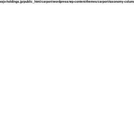
ajo-holdings.jp/public_html/carport/wordpress/wp-content/themes/carport/taxonomy-colum