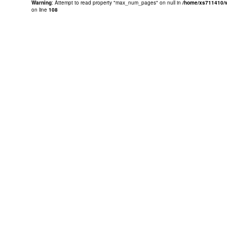
Warning
: Attempt to read property "max_num_pages" on null in
/home/xs711410/w
on line
108