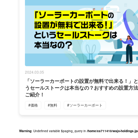
2024.03.05
「ソーラーカーポートの設置が無料で出来る！」
うセールストークは本当なの？おすすめの設置方
ご紹介！
#価格
#無料
#ソーラーカーポート
Warning
: Undefined variable $paging_query in
/home/xs711410/wajo-holdings.jp