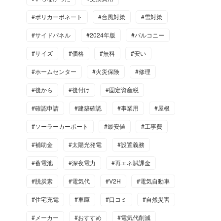
#ポリカーボネート
#台風対策
#雪対策
#サイドパネル
#2024年版
#バルコニー
#サイズ
#価格
#無料
#安い
#ホームセンター
#火災保険
#修理
#後から
#後付け
#固定資産税
#確認申請
#建築確認
#事業用
#屋根
#ソーラーカーポート
#最安値
#工事費
#補助金
#太陽光発電
#設置義務
#蓄電池
#深夜電力
#再エネ賦課金
#脱炭素
#電気代
#V2H
#電気自動車
#住宅充電
#車庫
#口コミ
#自然災害
#メーカー
#おすすめ
#電気代削減