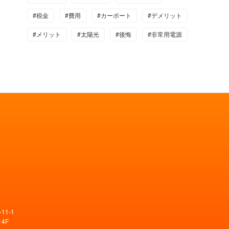
#税金
#費用
#カーポート
#デメリット
#メリット
#太陽光
#後悔
#非常用電源
11-1
4F