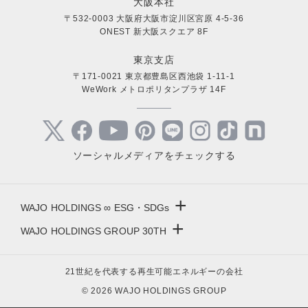
大阪本社
〒532-0003 大阪府大阪市淀川区宮原 4-5-36
ONEST 新大阪スクエア 8F
東京支店
〒171-0021 東京都豊島区西池袋 1-11-1
WeWork メトロポリタンプラザ 14F
ソーシャルメディアをチェックする
+
WAJO HOLDINGS ∞ ESG・SDGs
+
WAJO HOLDINGS GROUP 30TH
新サービスサイト
- 高圧太陽光発電所の販売
太陽光投資サイト
21世紀を代表する再生可能エネルギーの会社
- 高圧太陽光発電所の買取
- 収益性が高い系統用蓄電池
© 2026 WAJO HOLDINGS GROUP
- 系統用蓄電池の販売
- 仲介業者を挟まない買取販売直売店