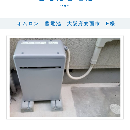
オムロン 蓄電池 大阪府箕面市 F様