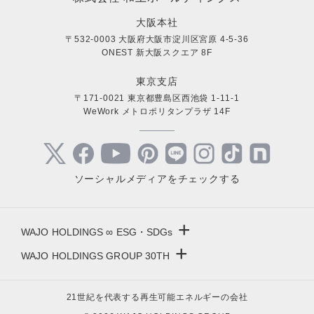
大阪本社
〒532-0003 大阪府大阪市淀川区宮原 4-5-36
ONEST 新大阪スクエア 8F
東京支店
〒171-0021 東京都豊島区西池袋 1-11-1
WeWork メトロポリタンプラザ 14F
ソーシャルメディアをチェックする
+
WAJO HOLDINGS ∞ ESG・SDGs
+
WAJO HOLDINGS GROUP 30TH
新サービスサイト
- 高圧太陽光発電所の販売
太陽光投資サイト
21世紀を代表する再生可能エネルギーの会社
- 高圧太陽光発電所の買取
- 収益性が高い系統用蓄電池