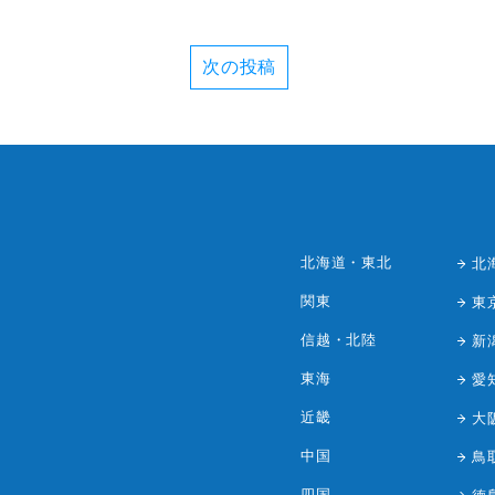
次の投稿
北海道・東北
北
関東
東
信越・北陸
新
東海
愛
近畿
大
中国
鳥
四国