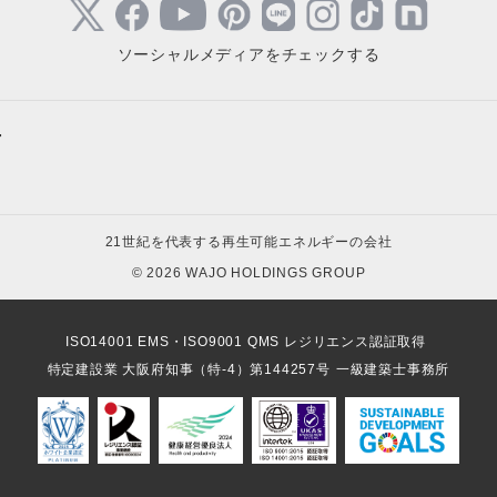
ソーシャルメディアをチェックする
+
サステナブルサイト
キャンペ
- ESG経営を全力でサポート
- 高圧太
太陽光発電サイト
個人向け
21世紀を代表する再生可能エネルギーの会社
- オンライン個別相談
- 高圧太
- 自家消費型太陽光発電所の導入
- 住宅用
© 2026 WAJO HOLDINGS GROUP
- 販売パートナー募集
- 系統用
- 自家消費型太陽光対象の税制優遇
- 住宅用
- お役立ち資料
- 再エネ用
- 太陽光発電所の造成土木
- エコキ
ISO14001 EMS・ISO9001 QMS レジリエンス認証取得
- NonFI
- 太陽光発電所の部材販売
- ソーラ
情報配信サイト
特定建設業 大阪府知事（特-4）第144257号
一級建築士事務所
- FIT制度
- 太陽光発電所のメンテナンス
- 住宅用
- 再生可能エネルギー情報
- パワコ
- 太陽光メンテナンス業者一括査定
- Cひかり
- 再エネジャーナル
- 太陽光発電所のケーブル盗難対策
- ガレー
- 太陽光発電設備のリプレース
- 個人向