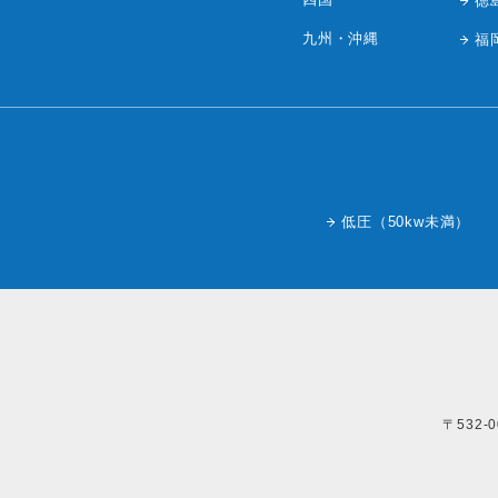
徳
九州・沖縄
福
低圧（50kw未満）
〒532-