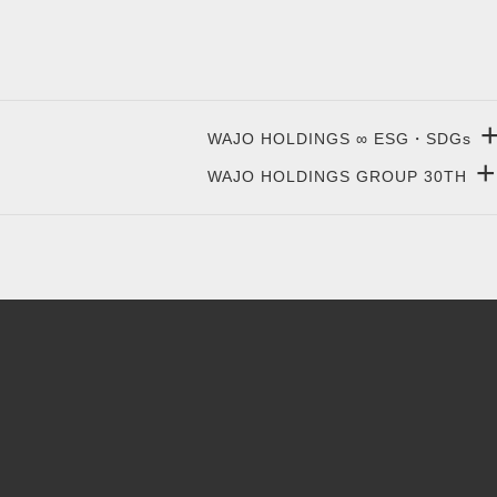
WAJO HOLDINGS ∞ ESG・SDGs
+
WAJO HOLDINGS GROUP 30TH
新サービスサイト
- 高圧太陽光発電所の販売
太陽光投資サイト
- 高圧太陽光発電所の買取
- 収益性が高い系統用蓄電池
- 系統用蓄電池の販売
- 仲介業者を挟まない買取販売直売店
- 再生可能エネルギー用地の販売
- 太陽光発電所の購入売却
- NonFIT太陽光発電所
- 高圧太陽光発電所の一括査定
- FIP転換と蓄電池の増設
- FIT投資なら太陽光発電
- パワコン交換とリパワリング
- 今から始める太陽光投資
- 発電所のパネル 撤去・解体・処分
- 太陽光発電所の売却査定
- 低圧蓄電池の導入
- 太陽光発電所のかんたん査定