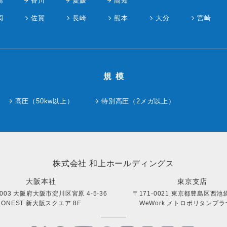
島
香川
愛媛
高知
岡
佐賀
長崎
熊本
大分
宮崎
規模
高圧（50kw以上）
特別高圧（2メガ以上）
株式会社 和上ホールディングス
大阪本社
東京支店
0003 大阪府大阪市淀川区宮原 4-5-36
〒171-0021 東京都豊島区西池袋 
ONEST 新大阪スクエア 8F
WeWork メトロポリタンプラザ