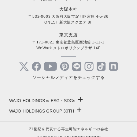
大阪本社
〒532-0003 大阪府大阪市淀川区宮原 4-5-36
ONEST 新大阪スクエア 8F
東京支店
〒171-0021 東京都豊島区西池袋 1-11-1
WeWork メトロポリタンプラザ 14F
ソーシャルメディアをチェックする
+
WAJO HOLDINGS ∞ ESG・SDGs
+
WAJO HOLDINGS GROUP 30TH
新サービスサイト
- 高圧太陽光発電所の販売
太陽光投資サイト
21世紀を代表する再生可能エネルギーの会社
- 高圧太陽光発電所の買取
- 収益性が高い系統用蓄電池