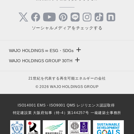
ソーシャルメディアをチェックする
+
WAJO HOLDINGS ∞ ESG・SDGs
+
WAJO HOLDINGS GROUP 30TH
新サービスサイト
- 高圧太陽光発電所の販売
太陽光投資サイト
21世紀を代表する再生可能エネルギーの会社
- 高圧太陽光発電所の買取
- 収益性が高い系統用蓄電池
© 2026 WAJO HOLDINGS GROUP
- 系統用蓄電池の販売
- 仲介業者を挟まない買取販売直売店
- 再生可能エネルギー用地の販売
- 太陽光発電所の購入売却
ISO14001 EMS・ISO9001 QMS レジリエンス認証取得
- NonFIT太陽光発電所
- 高圧太陽光発電所の一括査定
特定建設業 大阪府知事（特-4）第144257号
一級建築士事務所
- FIP転換と蓄電池の増設
- FIT投資なら太陽光発電
- パワコン交換とリパワリング
- 今から始める太陽光投資
- 発電所のパネル 撤去・解体・処分
- 太陽光発電所の売却査定