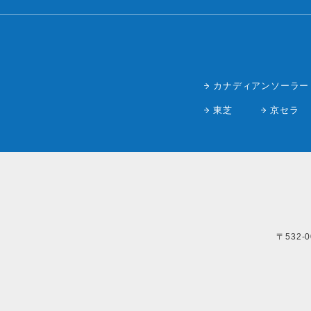
カナディアンソーラー
東芝
京セラ
〒532-