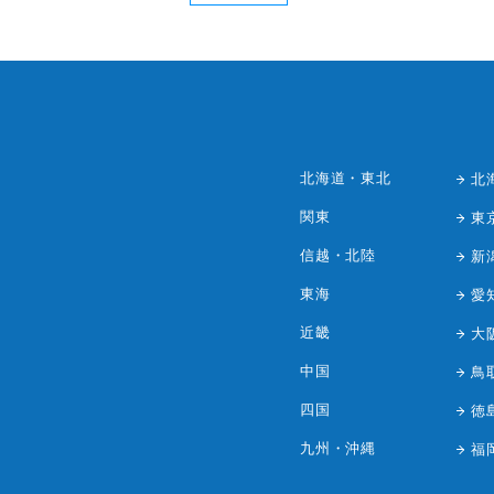
北海道・東北
北
関東
東
信越・北陸
新
東海
愛
近畿
大
中国
鳥
四国
徳
九州・沖縄
福