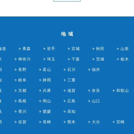
地域
海道
青森
岩手
宮城
秋田
山形
京
神奈川
埼玉
千葉
茨城
栃木
潟
長野
富山
石川
福井
知
岐阜
静岡
三重
阪
京都
兵庫
滋賀
奈良
和歌山
取
島根
岡山
広島
山口
島
香川
愛媛
高知
岡
佐賀
長崎
熊本
大分
宮崎