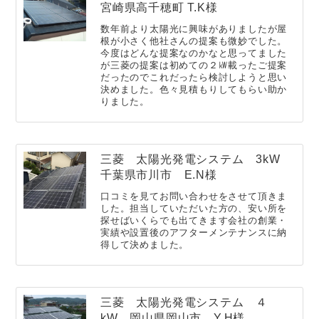
宮崎県高千穂町 T.K様
数年前より太陽光に興味がありましたが屋
根が小さく他社さんの提案も微妙でした。
今度はどんな提案なのかなと思ってました
が三菱の提案は初めての２㎾載ったご提案
だったのでこれだったら検討しようと思い
決めました。色々見積もりしてもらい助か
りました。
三菱 太陽光発電システム 3kW
千葉県市川市 E.N様
口コミを見てお問い合わせをさせて頂きま
した。担当していただいた方の、安い所を
探せばいくらでも出てきます会社の創業・
実績や設置後のアフターメンテナンスに納
得して決めました。
三菱 太陽光発電システム ４
kW 岡山県岡山市 Y.H様