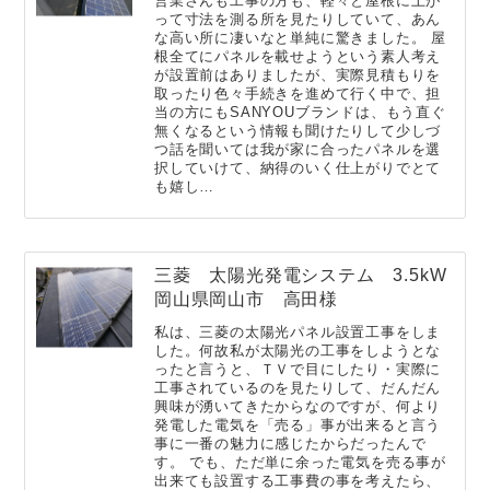
営業さんも工事の方も、軽々と屋根に上が
って寸法を測る所を見たりしていて、あん
な高い所に凄いなと単純に驚きました。 屋
根全てにパネルを載せようという素人考え
が設置前はありましたが、実際見積もりを
取ったり色々手続きを進めて行く中で、担
当の方にもSANYOUブランドは、もう直ぐ
無くなるという情報も聞けたりして少しづ
つ話を聞いては我が家に合ったパネルを選
択していけて、納得のいく仕上がりでとて
も嬉し…
三菱 太陽光発電システム 3.5kW
岡山県岡山市 高田様
私は、三菱の太陽光パネル設置工事をしま
した。何故私が太陽光の工事をしようとな
ったと言うと、ＴＶで目にしたり・実際に
工事されているのを見たりして、だんだん
興味が湧いてきたからなのですが、何より
発電した電気を「売る」事が出来ると言う
事に一番の魅力に感じたからだったんで
す。 でも、ただ単に余った電気を売る事が
出来ても設置する工事費の事を考えたら、