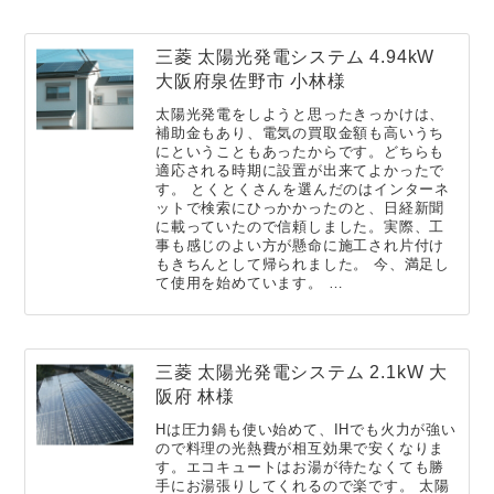
三菱 太陽光発電システム 4.94kW
大阪府泉佐野市 小林様
太陽光発電をしようと思ったきっかけは、
補助金もあり、電気の買取金額も高いうち
にということもあったからです。どちらも
適応される時期に設置が出来てよかったで
す。 とくとくさんを選んだのはインターネ
ットで検索にひっかかったのと、日経新聞
に載っていたので信頼しました。実際、工
事も感じのよい方が懸命に施工され片付け
もきちんとして帰られました。 今、満足し
て使用を始めています。 …
三菱 太陽光発電システム 2.1kW 大
阪府 林様
Hは圧力鍋も使い始めて、IHでも火力が強い
ので料理の光熱費が相互効果で安くなりま
す。エコキュートはお湯が待たなくても勝
手にお湯張りしてくれるので楽です。 太陽