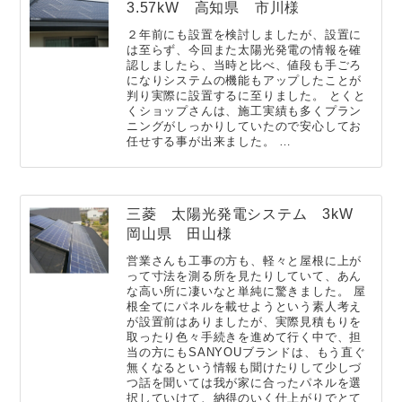
3.57kW 高知県 市川様
２年前にも設置を検討しましたが、設置に
は至らず、今回また太陽光発電の情報を確
認しましたら、当時と比べ、値段も手ごろ
になりシステムの機能もアップしたことが
判り実際に設置するに至りました。 とくと
くショップさんは、施工実績も多くプラン
ニングがしっかりしていたので安心してお
任せする事が出来ました。 …
三菱 太陽光発電システム 3kW
岡山県 田山様
営業さんも工事の方も、軽々と屋根に上が
って寸法を測る所を見たりしていて、あん
な高い所に凄いなと単純に驚きました。 屋
根全てにパネルを載せようという素人考え
が設置前はありましたが、実際見積もりを
取ったり色々手続きを進めて行く中で、担
当の方にもSANYOUブランドは、もう直ぐ
無くなるという情報も聞けたりして少しづ
つ話を聞いては我が家に合ったパネルを選
択していけて、納得のいく仕上がりでとて