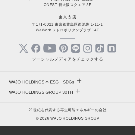
ONEST 新大阪スクエア 8F
東京支店
〒171-0021 東京都豊島区西池袋 1-11-1
WeWork メトロポリタンプラザ 14F
ソーシャルメディアをチェックする
+
WAJO HOLDINGS ∞ ESG・SDGs
+
WAJO HOLDINGS GROUP 30TH
新サービスサイト
- 高圧太陽光発電所の販売
太陽光投資サイト
21世紀を代表する再生可能エネルギーの会社
- 高圧太陽光発電所の買取
- 収益性が高い系統用蓄電池
© 2026 WAJO HOLDINGS GROUP
- 系統用蓄電池の販売
- 仲介業者を挟まない買取販売直売店
- 再生可能エネルギー用地の販売
- 太陽光発電所の購入売却