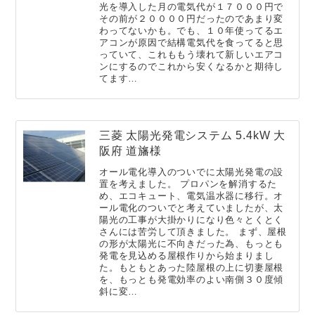
光を導入した月の電気代が１７０００円で
その前が２００００円だったのであまり変
わってないかも。でも、１０年使ってるエ
アコンが原因で結構電気代を食ってると思
っていて、これももう壊れて新しいエアコ
ンにするのでこれから安くなるかと期待し
てます…
三菱 太陽光発電システム 5.4kW 大
阪府 道旛様
オール電化導入のついでに太陽光発電の設
置を考えました。 プロパンを解消するた
め、エコキュート、電気温水器に移行。オ
ール電化のついでと考えていましたが、太
陽光の工事が大掛かりになり色々とくとく
さんには苦労して頂きました。 まず、屋根
の形が太陽光に不向きだった為、もっとも
発電を見込める屋根作りから始まりまし
た。もともとあった陸屋根の上に切妻屋根
を、もっとも発電効率のよい南側３０度傾
斜に変…