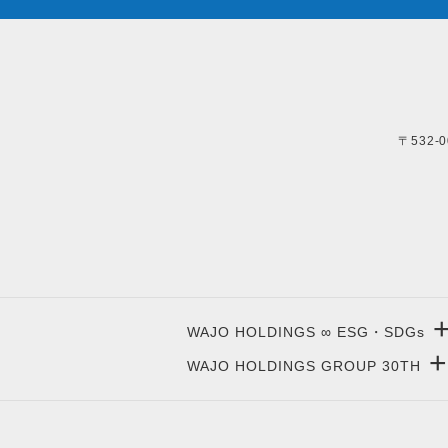
〒532-
WAJO HOLDINGS ∞ ESG・SDGs
+
WAJO HOLDINGS GROUP 30TH
新サービスサイト
- 高圧太陽光発電所の販売
太陽光投資サイト
- 高圧太陽光発電所の買取
- 収益性が高い系統用蓄電池