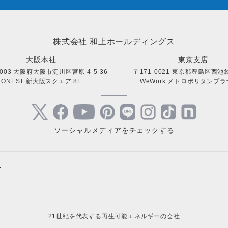
株式会社 和上ホールディングス
大阪本社
東京支店
0003 大阪府大阪市淀川区宮原 4-5-36
〒171-0021 東京都豊島区西池袋 
ONEST 新大阪スクエア 8F
WeWork メトロポリタンプラザ
ソーシャルメディアをチェックする
+
サステナブルサイト
キャンペ
- ESG経営を全力でサポート
- 高圧太
太陽光発電サイト
個人向け
21世紀を代表する再生可能エネルギーの会社
- オンライン個別相談
- 高圧太
- 自家消費型太陽光発電所の導入
- 住宅用