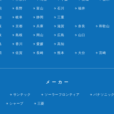
潟
長野
富山
石川
福井
知
岐阜
静岡
三重
阪
京都
兵庫
滋賀
奈良
和歌山
取
島根
岡山
広島
山口
島
香川
愛媛
高知
岡
佐賀
長崎
熊本
大分
宮崎
メーカー
サンテック
ソーラーフロンティア
パナソニッ
シャープ
三菱