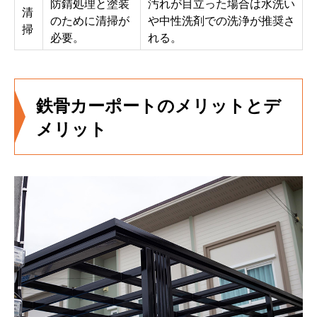
防錆処理と塗装
汚れが目立った場合は水洗い
清
のために清掃が
や中性洗剤での洗浄が推奨さ
掃
必要。
れる。
鉄骨カーポートのメリットとデ
メリット