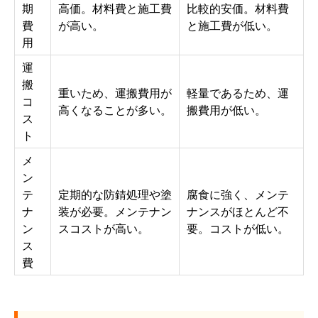
期
高価。材料費と施工費
比較的安価。材料費
費
が高い。
と施工費が低い。
用
運
搬
重いため、運搬費用が
軽量であるため、運
コ
高くなることが多い。
搬費用が低い。
ス
ト
メ
ン
テ
定期的な防錆処理や塗
腐食に強く、メンテ
ナ
装が必要。メンテナン
ナンスがほとんど不
ン
スコストが高い。
要。コストが低い。
ス
費