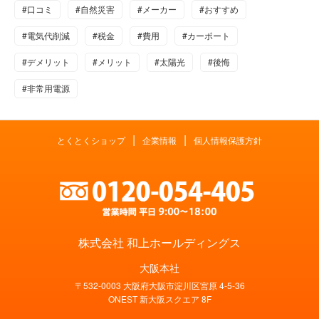
#口コミ
#自然災害
#メーカー
#おすすめ
#電気代削減
#税金
#費用
#カーポート
#デメリット
#メリット
#太陽光
#後悔
#非常用電源
|
|
とくとくショップ
企業情報
個人情報保護方針
株式会社 和上ホールディングス
大阪本社
〒532-0003 大阪府大阪市淀川区宮原 4-5-36
ONEST 新大阪スクエア 8F