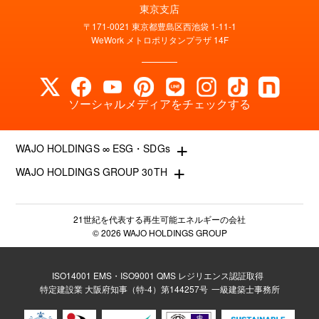
東京支店
〒171-0021 東京都豊島区西池袋 1-11-1
WeWork メトロポリタンプラザ 14F
ソーシャルメディアをチェックする
+
WAJO HOLDINGS ∞ ESG・SDGs
+
WAJO HOLDINGS GROUP 30TH
新サービスサイト
- 高圧太陽光発電所の販売
太陽光投資サイト
- 高圧太陽光発電所の買取
- 収益性が高い系統用蓄電池
21世紀を代表する再生可能エネルギーの会社
- 系統用蓄電池の販売
© 2026 WAJO HOLDINGS GROUP
- 仲介業者を挟まない買取販売直売店
- 再生可能エネルギー用地の販売
- 太陽光発電所の購入売却
- NonFIT太陽光発電所
- 高圧太陽光発電所の一括査定
ISO14001 EMS・ISO9001 QMS レジリエンス認証取得
- FIP転換と蓄電池の増設
特定建設業 大阪府知事（特-4）第144257号
一級建築士事務所
- FIT投資なら太陽光発電
- パワコン交換とリパワリング
- 今から始める太陽光投資