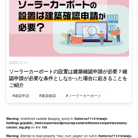
2023.12.11
ソーラーカーポートの設置は建築確認申請が必要？確
認申請が必要な条件としなかった場合に起きることを
ご紹介
#確認申請
#建築確認
#ソーラーカーポート
Warning
: Undefined variable $paging_query in
/home/xs711410/wajo-
holdings.jp/public_html/carport/wordpress/wp-content/themes/carport/taxonomy-
column_tag.php
on line
108
Warning
: Attempt to read property "max_num_pages" on null in
/home/xs711410/wajo-