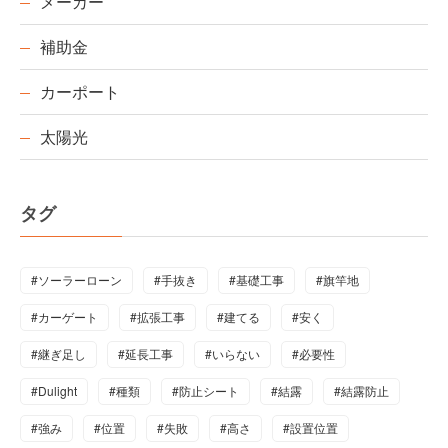
メーカー
補助金
カーポート
太陽光
タグ
#ソーラーローン
#手抜き
#基礎工事
#旗竿地
#カーゲート
#拡張工事
#建てる
#安く
#継ぎ足し
#延長工事
#いらない
#必要性
#Dulight
#種類
#防止シート
#結露
#結露防止
#強み
#位置
#失敗
#高さ
#設置位置