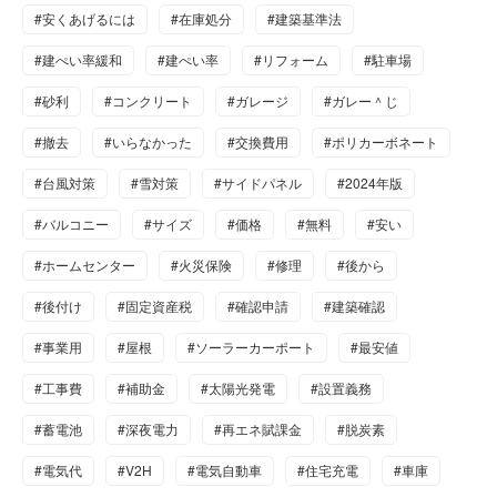
#安くあげるには
#在庫処分
#建築基準法
#建ぺい率緩和
#建ぺい率
#リフォーム
#駐車場
#砂利
#コンクリート
#ガレージ
#ガレー＾じ
#撤去
#いらなかった
#交換費用
#ポリカーボネート
#台風対策
#雪対策
#サイドパネル
#2024年版
#バルコニー
#サイズ
#価格
#無料
#安い
#ホームセンター
#火災保険
#修理
#後から
#後付け
#固定資産税
#確認申請
#建築確認
#事業用
#屋根
#ソーラーカーポート
#最安値
#工事費
#補助金
#太陽光発電
#設置義務
#蓄電池
#深夜電力
#再エネ賦課金
#脱炭素
#電気代
#V2H
#電気自動車
#住宅充電
#車庫