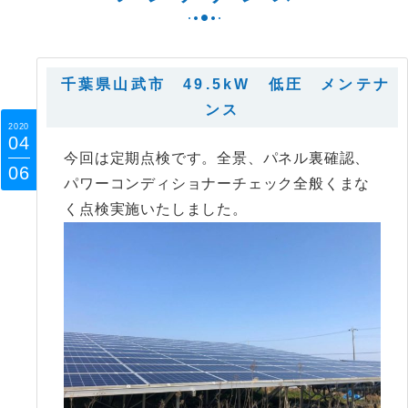
千葉県山武市 49.5kW 低圧 メンテナ
ンス
2020
04
今回は定期点検です。全景、パネル裏確認、
06
パワーコンディショナーチェック全般くまな
く点検実施いたしました。