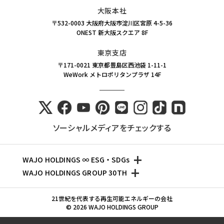
大阪本社
〒532-0003 大阪府大阪市淀川区宮原 4-5-36
ONEST 新大阪スクエア 8F
東京支店
〒171-0021 東京都豊島区西池袋 1-11-1
WeWork メトロポリタンプラザ 14F
ソーシャルメディアをチェックする
+
WAJO HOLDINGS ∞ ESG・SDGs
+
WAJO HOLDINGS GROUP 30TH
新サービスサイト
太陽光投資サイト
- 高圧太陽光発電所の販売
21世紀を代表する再生可能エネルギーの会社
- 収益性が高い系統用蓄電池
© 2026 WAJO HOLDINGS GROUP
- 高圧太陽光発電所の買取
- 仲介業者を挟まない買取販売直売店
- 系統用蓄電池の販売