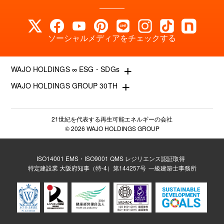
ソーシャルメディアをチェックする
+
WAJO HOLDINGS ∞ ESG・SDGs
+
WAJO HOLDINGS GROUP 30TH
新サービスサイト
- 高圧太陽光発電所の販売
太陽光投資サイト
- 高圧太陽光発電所の買取
- 収益性が高い系統用蓄電池
21世紀を代表する再生可能エネルギーの会社
- 系統用蓄電池の販売
© 2026 WAJO HOLDINGS GROUP
- 仲介業者を挟まない買取販売直売店
- 再生可能エネルギー用地の販売
- 太陽光発電所の購入売却
- NonFIT太陽光発電所
- 高圧太陽光発電所の一括査定
ISO14001 EMS・ISO9001 QMS レジリエンス認証取得
- FIP転換と蓄電池の増設
特定建設業 大阪府知事（特-4）第144257号
一級建築士事務所
- FIT投資なら太陽光発電
- パワコン交換とリパワリング
- 今から始める太陽光投資
- 発電所のパネル 撤去・解体・処分
- 太陽光発電所の売却査定
- 低圧蓄電池の導入
- 太陽光発電所のかんたん査定
- 太陽光発電所のしっかり査定
サステナブルサイト