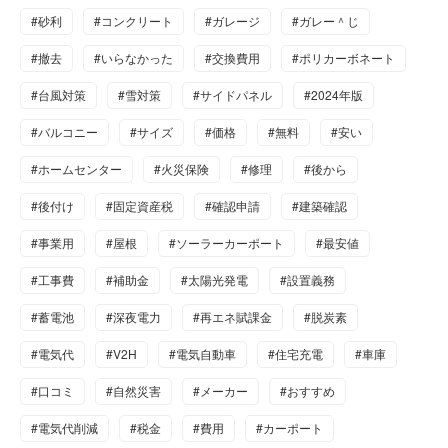
#砂利
#コンクリート
#ガレージ
#ガレー＾じ
#撤去
#いらなかった
#交換費用
#ポリカーボネート
#台風対策
#雪対策
#サイドパネル
#2024年版
#バルコニー
#サイズ
#価格
#無料
#安い
#ホームセンター
#火災保険
#修理
#後から
#後付け
#固定資産税
#確認申請
#建築確認
#事業用
#屋根
#ソーラーカーポート
#最安値
#工事費
#補助金
#太陽光発電
#設置義務
#蓄電池
#深夜電力
#再エネ賦課金
#脱炭素
#電気代
#V2H
#電気自動車
#住宅充電
#車庫
#口コミ
#自然災害
#メーカー
#おすすめ
#電気代削減
#税金
#費用
#カーポート