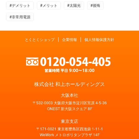
#デメリット
#メリット
#太陽光
#後悔
#非常用電源
|
|
とくとくショップ
企業情報
個人情報保護方針
株式会社 和上ホールディングス
大阪本社
〒532-0003 大阪府大阪市淀川区宮原 4-5-36
ONEST 新大阪スクエア 8F
東京支店
〒171-0021 東京都豊島区西池袋 1-11-1
WeWork メトロポリタンプラザ 14F