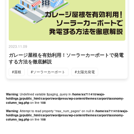
2023.11.09
ガレージ屋根を有効利用！ソーラーカーポートで発電
する方法を徹底解説
#屋根
#ソーラーカーポート
#太陽光発電
Warning
: Undefined variable $paging_query in
/home/xs711410/wajo-
holdings.jp/public_html/carport/wordpress/wp-content/themes/carport/taxonomy-
column_tag.php
on line
108
Warning
: Attempt to read property "max_num_pages" on null in
/home/xs711410/wajo-
holdings.jp/public_html/carport/wordpress/wp-content/themes/carport/taxonomy-
column_tag.php
on line
108