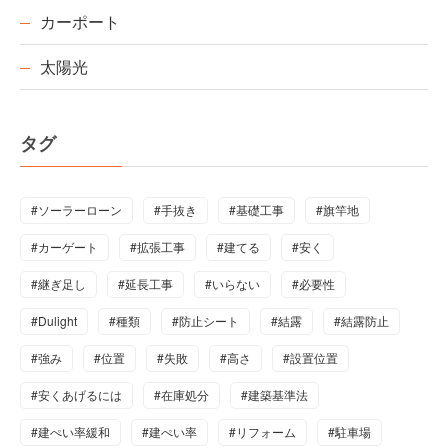
カーポート
太陽光
タグ
#ソーラーローン
#手抜き
#基礎工事
#旗竿地
#カーゲート
#拡張工事
#建てる
#安く
#継ぎ足し
#延長工事
#いらない
#必要性
#Dulight
#種類
#防止シート
#結露
#結露防止
#強み
#位置
#失敗
#高さ
#設置位置
#安くあげるには
#在庫処分
#建築基準法
#建ぺい率緩和
#建ぺい率
#リフォーム
#駐車場