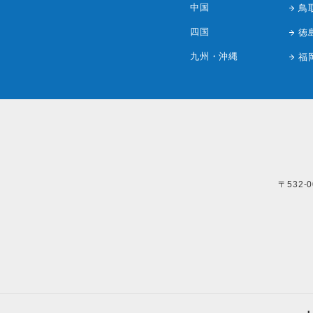
中国
鳥
四国
徳
九州・沖縄
福
〒532-