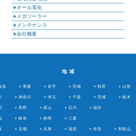
オール電化
メガソーラー
メンテナンス
会社概要
地域
海道
青森
岩手
宮城
秋田
山形
京
神奈川
埼玉
千葉
茨城
栃木
潟
長野
富山
石川
福井
知
岐阜
静岡
三重
阪
京都
兵庫
滋賀
奈良
和歌山