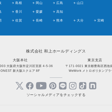
取
島根
岡山
広島
山口
島
香川
愛媛
高知
岡
佐賀
長崎
熊本
大分
宮崎
株式会社 和上ホールディングス
大阪本社
東京支店
0003 大阪府大阪市淀川区宮原 4-5-36
〒171-0021 東京都豊島区西池袋 
ONEST 新大阪スクエア 8F
WeWork メトロポリタンプラザ
ソーシャルメディアをチェックする