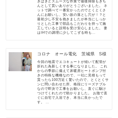
きぱきとスムーズな作業で最後掃除もきち
んとして貰いありがとうございました。 ネ
ットで調べて一番安かったのでとくとくさ
んにお願いし、安い故の落とし穴が！？と
最初少し不安を抱きましたが本当にしっか
りとした工事で部品もこだわりを持って施
工していると説明を受け安心しました。 妻
はIHでの調理に少してこずる時も…
コロナ オール電化 茨城県 S様
今回の地震でエコキュートが傾いて配管が
折れた為新しくする事になりました。 これ
からの季節に備えて床暖房ヒートポンプ付
きの特殊な機種なので、一社に見積もって
貰ったら100万近く驚いたので、とくとくサ
ンに問い合わせた所、格段にリーズナブル
なので即決で工事をお願いし、直ぐに駆け
つけてくれたので助かりました。 お陰で直
ぐに自宅で入浴でき、本当に良かったで
す。 …