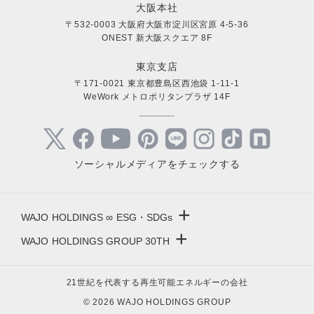
大阪本社
〒532-0003 大阪府大阪市淀川区宮原 4-5-36
ONEST 新大阪スクエア 8F
東京支店
〒171-0021 東京都豊島区西池袋 1-11-1
WeWork メトロポリタンプラザ 14F
ソーシャルメディアをチェックする
+
WAJO HOLDINGS ∞ ESG・SDGs
+
WAJO HOLDINGS GROUP 30TH
新サービスサイト
- 高圧太陽光発電所の販売
太陽光投資サイト
21世紀を代表する再生可能エネルギーの会社
- 高圧太陽光発電所の買取
- 収益性が高い系統用蓄電池
© 2026 WAJO HOLDINGS GROUP
- 系統用蓄電池の販売