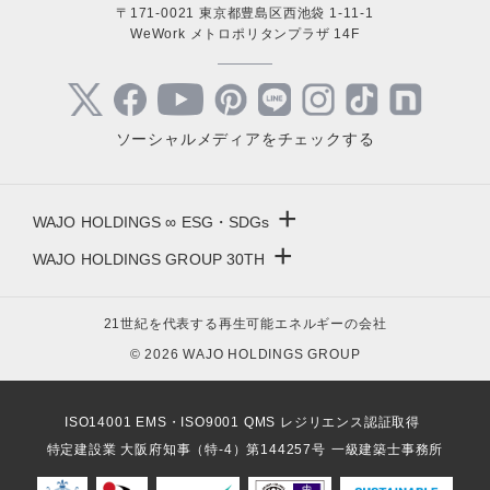
〒171-0021 東京都豊島区西池袋 1-11-1
WeWork メトロポリタンプラザ 14F
ソーシャルメディアをチェックする
+
WAJO HOLDINGS ∞ ESG・SDGs
+
WAJO HOLDINGS GROUP 30TH
新サービスサイト
- 高圧太陽光発電所の販売
太陽光投資サイト
21世紀を代表する再生可能エネルギーの会社
- 高圧太陽光発電所の買取
- 収益性が高い系統用蓄電池
© 2026 WAJO HOLDINGS GROUP
- 系統用蓄電池の販売
- 仲介業者を挟まない買取販売直売店
- 再生可能エネルギー用地の販売
- 太陽光発電所の購入売却
ISO14001 EMS・ISO9001 QMS レジリエンス認証取得
- NonFIT太陽光発電所
- 高圧太陽光発電所の一括査定
特定建設業 大阪府知事（特-4）第144257号
一級建築士事務所
- FIP転換と蓄電池の増設
- FIT投資なら太陽光発電
- パワコン交換とリパワリング