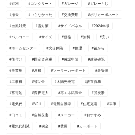
#砂利
#コンクリート
#ガレージ
#ガレー＾じ
#撤去
#いらなかった
#交換費用
#ポリカーボネート
#台風対策
#雪対策
#サイドパネル
#2024年版
#バルコニー
#サイズ
#価格
#無料
#安い
#ホームセンター
#火災保険
#修理
#後から
#後付け
#固定資産税
#確認申請
#建築確認
#事業用
#屋根
#ソーラーカーポート
#最安値
#工事費
#補助金
#太陽光発電
#設置義務
#蓄電池
#深夜電力
#再エネ賦課金
#脱炭素
#電気代
#V2H
#電気自動車
#住宅充電
#車庫
#口コミ
#自然災害
#メーカー
#おすすめ
#電気代削減
#税金
#費用
#カーポート