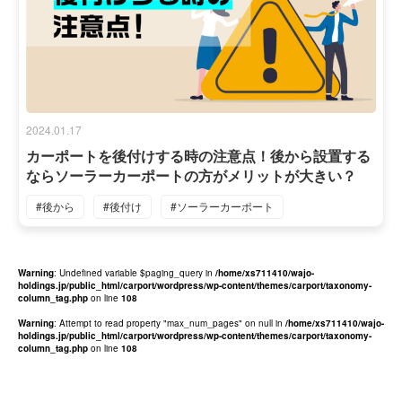
2024.01.17
カーポートを後付けする時の注意点！後から設置する
ならソーラーカーポートの方がメリットが大きい？
#後から
#後付け
#ソーラーカーポート
Warning
: Undefined variable $paging_query in
/home/xs711410/wajo-
holdings.jp/public_html/carport/wordpress/wp-content/themes/carport/taxonomy-
column_tag.php
on line
108
Warning
: Attempt to read property "max_num_pages" on null in
/home/xs711410/wajo-
holdings.jp/public_html/carport/wordpress/wp-content/themes/carport/taxonomy-
column_tag.php
on line
108