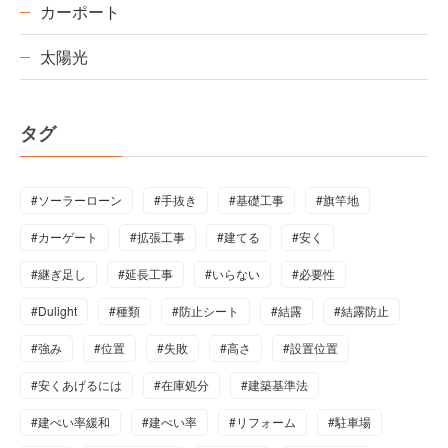
カーポート
太陽光
タグ
#ソーラーローン
#手抜き
#基礎工事
#旗竿地
#カーゲート
#拡張工事
#建てる
#安く
#継ぎ足し
#延長工事
#いらない
#必要性
#Dulight
#種類
#防止シート
#結露
#結露防止
#強み
#位置
#失敗
#高さ
#設置位置
#安くあげるには
#在庫処分
#建築基準法
#建ぺい率緩和
#建ぺい率
#リフォーム
#駐車場