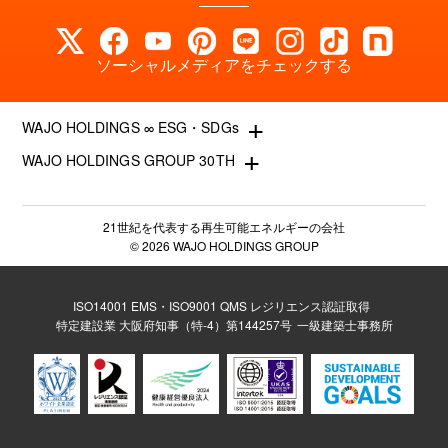
ソーシャルメディアをチェックする
+
WAJO HOLDINGS ∞ ESG・SDGs
+
WAJO HOLDINGS GROUP 30TH
新サービスサイト
- 高圧太陽光発電所の販売
太陽光投資サイト
- 高圧太陽光発電所の買取
- 収益性が高い系統用蓄電池
21世紀を代表する再生可能エネルギーの会社
- 系統用蓄電池の販売
© 2026 WAJO HOLDINGS GROUP
- 仲介業者を挟まない買取販売直売店
- 再生可能エネルギー用地の販売
- 太陽光発電所の購入売却
- NonFIT太陽光発電所
- 高圧太陽光発電所の一括査定
ISO14001 EMS・ISO9001 QMS レジリエンス認証取得
- FIP転換と蓄電池の増設
特定建設業 大阪府知事（特-4）第144257号
一級建築士事務所
- FIT投資なら太陽光発電
- パワコン交換とリパワリング
- 今から始める太陽光投資
- 発電所のパネル 撤去・解体・処分
- 太陽光発電所の売却査定
- 低圧蓄電池の導入
- 太陽光発電所のかんたん査定
- 太陽光発電所のしっかり査定
サステナブルサイト