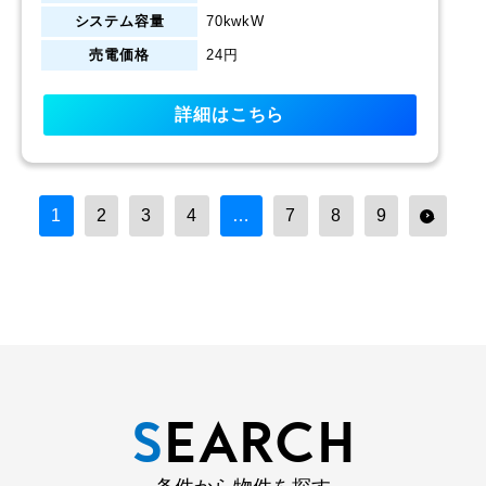
システム容量
70kwkW
売電価格
24円
詳細はこちら
1
2
3
4
…
7
8
9
→
S
EARCH