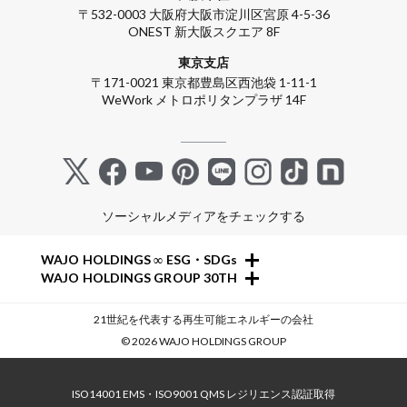
〒532-0003 大阪府大阪市淀川区宮原 4-5-36
ONEST 新大阪スクエア 8F
東京支店
〒171-0021 東京都豊島区西池袋 1-11-1
WeWork メトロポリタンプラザ 14F
ソーシャルメディアをチェックする
+
WAJO HOLDINGS ∞ ESG・SDGs
+
WAJO HOLDINGS GROUP 30TH
新サービスサイト
太陽光投資サイト
- 高圧太陽光発電所の販売
21世紀を代表する再生可能エネルギーの会社
- 収益性が高い系統用蓄電池
- 高圧太陽光発電所の買取
© 2026 WAJO HOLDINGS GROUP
- 仲介業者を挟まない買取販売直売店
- 系統用蓄電池の販売
- 太陽光発電所の購入売却
- 再生可能エネルギー用地の販売
- 高圧太陽光発電所の一括査定
- NonFIT太陽光発電所
ISO14001 EMS・ISO9001 QMS レジリエンス認証取得