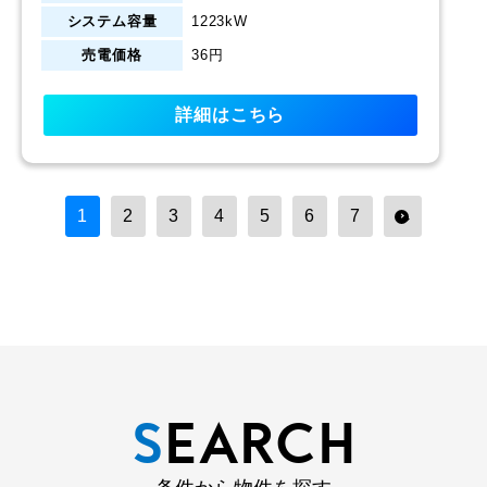
システム容量
1223kW
売電価格
36円
詳細はこちら
1
2
3
4
5
6
7
→
S
EARCH