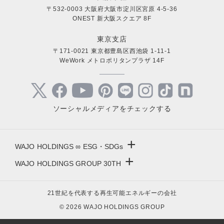
〒532-0003 大阪府大阪市淀川区宮原 4-5-36
ONEST 新大阪スクエア 8F
東京支店
〒171-0021 東京都豊島区西池袋 1-11-1
WeWork メトロポリタンプラザ 14F
ソーシャルメディアをチェックする
+
WAJO HOLDINGS ∞ ESG・SDGs
+
WAJO HOLDINGS GROUP 30TH
新サービスサイト
- 高圧太陽光発電所の販売
太陽光投資サイト
21世紀を代表する再生可能エネルギーの会社
- 高圧太陽光発電所の買取
- 収益性が高い系統用蓄電池
© 2026 WAJO HOLDINGS GROUP
- 系統用蓄電池の販売
- 仲介業者を挟まない買取販売直売店