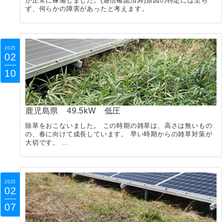
が正常に稼働しました。(通信確認済み)原因の特定には至ら
ず、何らかの障害があったと考えます。
2025
02
10
鹿児島県 49.5kW 低圧
除草をおこないました。 この時期の雑草は、高さは無いもの
の、春に向けて成長しています。 早い時期からの雑草対策が
大切です。 …
2025
02
07