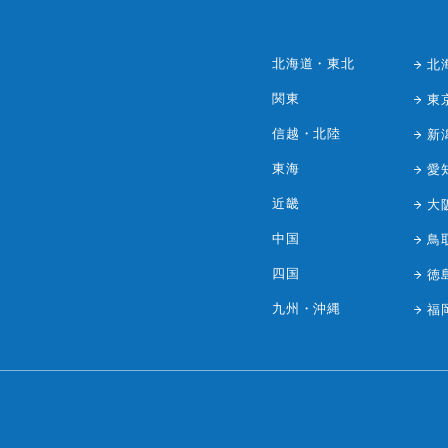
北海道・東北
北
関東
東
信越・北陸
新
東海
愛
近畿
大
中国
鳥
四国
徳
九州・沖縄
福