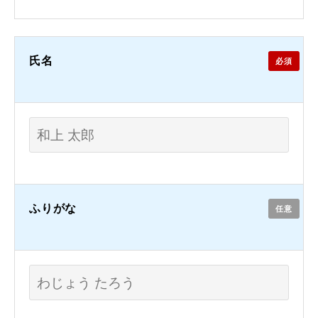
氏名
必須
ふりがな
任意