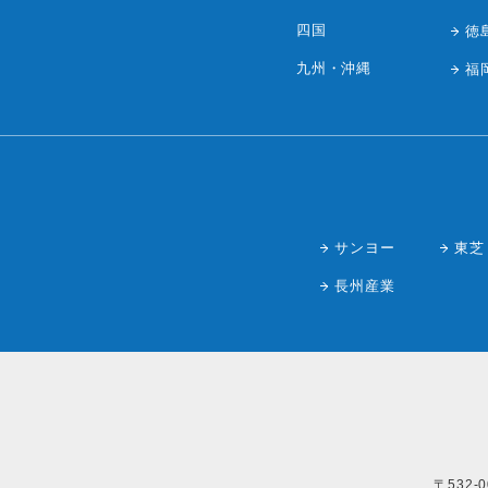
四国
徳
九州・沖縄
福
サンヨー
東芝
長州産業
〒532-