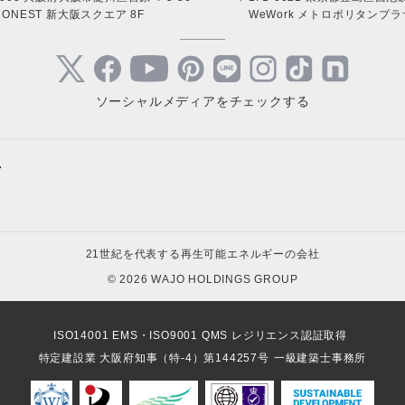
ONEST 新大阪スクエア 8F
WeWork メトロポリタンプラザ
ソーシャルメディアをチェックする
+
サステナブルサイト
キャンペ
- ESG経営を全力でサポート
- 高圧太
太陽光発電サイト
個人向け
21世紀を代表する再生可能エネルギーの会社
- オンライン個別相談
- 高圧太
- 自家消費型太陽光発電所の導入
- 住宅用
© 2026 WAJO HOLDINGS GROUP
- 販売パートナー募集
- 系統用
- 自家消費型太陽光対象の税制優遇
- 住宅用
- お役立ち資料
- 再エネ用
- 太陽光発電所の造成土木
- エコキ
ISO14001 EMS・ISO9001 QMS レジリエンス認証取得
- NonFI
- 太陽光発電所の部材販売
- ソーラ
情報配信サイト
特定建設業 大阪府知事（特-4）第144257号
一級建築士事務所
- FIT制度
- 太陽光発電所のメンテナンス
- 住宅用
- 再生可能エネルギー情報
- パワコ
- 太陽光メンテナンス業者一括査定
- Cひかり
- 再エネジャーナル