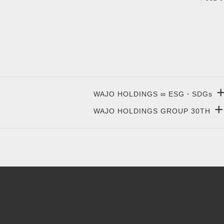
WAJO HOLDINGS ∞ ESG・SDGs
+
WAJO HOLDINGS GROUP 30TH
新サービスサイト
- 高圧太陽光発電所の販売
太陽光投資サイト
- 高圧太陽光発電所の買取
- 収益性が高い系統用蓄電池
- 系統用蓄電池の販売
- 仲介業者を挟まない買取販売直売店
- 再生可能エネルギー用地の販売
- 太陽光発電所の購入売却
- NonFIT太陽光発電所
- 高圧太陽光発電所の一括査定
- FIP転換と蓄電池の増設
- FIT投資なら太陽光発電
- パワコン交換とリパワリング
- 今から始める太陽光投資