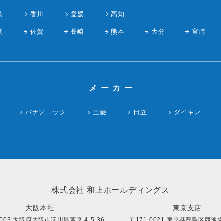
島
香川
愛媛
高知
岡
佐賀
長崎
熊本
大分
宮崎
メーカー
パナソニック
三菱
日立
ダイキン
株式会社 和上ホールディングス
大阪本社
東京支店
0003 大阪府大阪市淀川区宮原 4-5-36
〒171-0021 東京都豊島区西池袋 