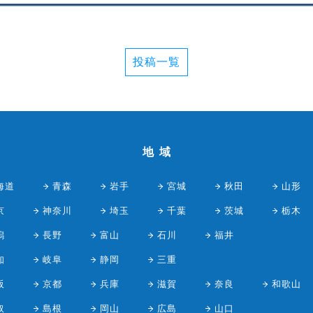
投稿一覧
地域
海道
青森
岩手
宮城
秋田
山形
京
神奈川
埼玉
千葉
茨城
栃木
潟
長野
富山
石川
福井
知
岐阜
静岡
三重
阪
京都
兵庫
滋賀
奈良
和歌山
取
島根
岡山
広島
山口