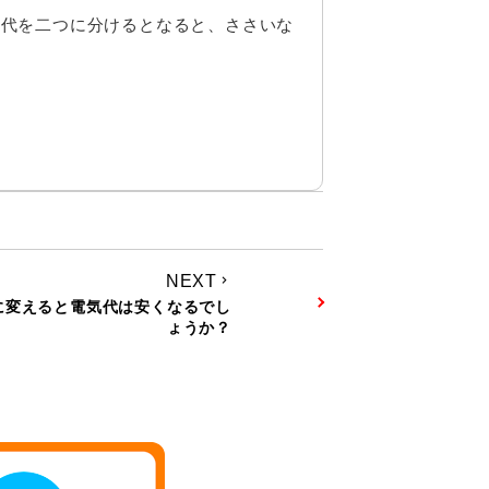
気代を二つに分けるとなると、ささいな
。
NEXT
keyboard_arrow_right
に変えると電気代は安くなるでし
ょうか？