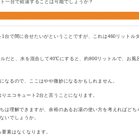
ート一台で給湯することは可能でしょうか？
I
利用規約
和上クオリティ
施
保
お
1台で間に合せたいがということですが、これは460リットル
ットルだと、水を混合して40℃にすると、約800リットルで、お風
所になるので、ここはやや微妙になるかもしれません。
はりエコキュート2台と言うことになります。
持ちは理解できますが、余裕のあるお湯の使い方を考えればどち
はないでしょうか。
る要素はなくなります。