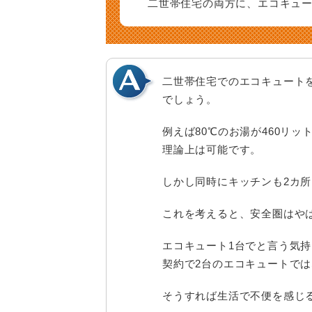
二世帯住宅の両方に、エコキュ
施工フロー
個人情報保護方針
架台
保証
お問い合わせ
太陽光タイムカプセル
二世帯住宅でのエコキュートを
でしょう。
例えば80℃のお湯が460リ
理論上は可能です。
しかし同時にキッチンも2カ
これを考えると、安全圏はや
エコキュート1台でと言う気
契約で2台のエコキュートで
そうすれば生活で不便を感じ