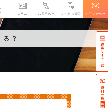
案内
コラム
お客様の声
よくある質問
お問い合わせ
蓄電池コラム
エコキュートお客様の声
きる？
コ
き
特定建設業許可
ポータブル電源とは？日本製と海
【エコキュート】商品の導入のき
エコキュート
ト
外製の違いや災害対策を考えた時
っかけは？S様
エコキュート
の定置型に対するデメリット
り扱い商品一覧
ール電化のメリット
コキュートのしくみ