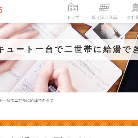
トップ
取り扱い商品
会社
蓄電池コラム
エコキュートお客様の声
エコキュートコラム
エコキュートお客様の声
キュート一台で二世帯に給湯で
代表挨拶
蓄電池と太陽光発電は同時に設置
【能登半島復興支援】エコキュー
オール電化
ISO認証取得
室外機の盗難被害が急増！？エ
【エコキュート】商品の導入の
蓄電池
したほうがい良い？一緒に設置す
ト設置プロジェクトにてお手紙を
キュートのヒートポンプユニッ
っかけは？N様
蓄電池
ト一台で二世帯に給湯できる？
るメリットや安くする方法
ただきました Y様
も盗難防止対策が必要！
取り扱い商品一覧
取
オ
エ