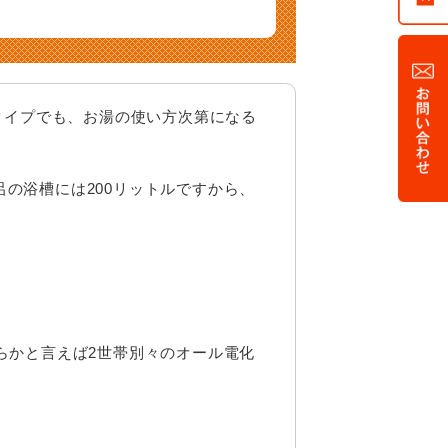
H調理器のしくみ
ホワイト企業認証
工フロー
証
問い合わせ
タイプでも、お湯の使い方次第になる
呂の浴槽には200リットルですから、
らかと言えば2世帯別々のオール電化