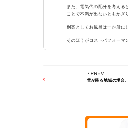
また、電気代の配分を考える
ことで不満が出ないともかぎ
別案としてお風呂は一か所に
そのほうがコストパフォーマ
PREV
keyboard_arrow_left
雪が降る地域の場合