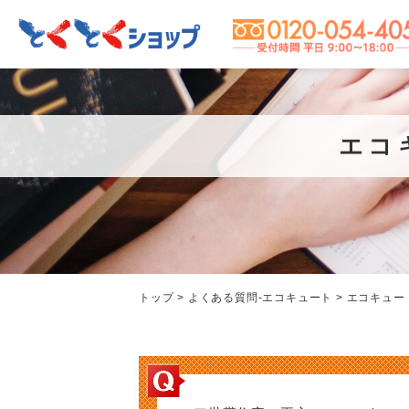
エコキュートコラム
エコキュートお客様の声
エコ
会社概要
2025年度エコキュート補助金の
【能登半島復興支援】エコキュー
太陽光発電
最新情報を紹介！給湯省エネ
ト設置プロジェクトにてお手紙を
太陽光
トップ
>
よくある質問-エコキュート
>
エコキュー
2025事業は昨年度と何が変わ
いただきました M様
い
る？
取り扱い商品一覧
太陽光発電のメリット
太陽光発電のしくみ