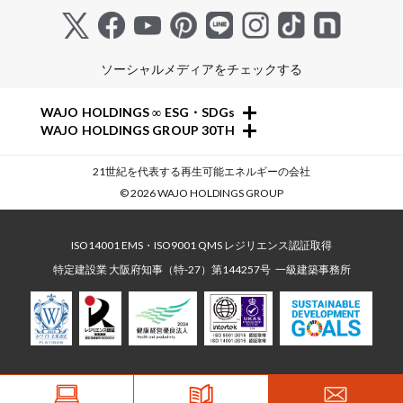
ソーシャルメディアをチェックする
+
WAJO HOLDINGS ∞ ESG・SDGs
+
WAJO HOLDINGS GROUP 30TH
新サービスサイト
太陽光投資サイト
- 高圧太陽光発電所の販売
21世紀を代表する再生可能エネルギーの会社
- 収益性が高い系統用蓄電池
- 高圧太陽光発電所の買取
© 2026 WAJO HOLDINGS GROUP
- 仲介業者を挟まない買取販売直売店
- 系統用蓄電池の販売
- 太陽光発電所の購入売却
- 再生可能エネルギー用地の販売
- 高圧太陽光発電所の一括査定
- NonFIT太陽光発電所
ISO14001 EMS・ISO9001 QMS レジリエンス認証取得
- FIT投資なら太陽光発電
- FIP転換と蓄電池の増設
特定建設業 大阪府知事（特-27）第144257号
一級建築事務所
- 今から始める太陽光投資
- パワコン交換とリパワリング
- 太陽光発電所の売却査定
- 発電所のパネル 撤去・解体・処分
- 太陽光発電所のかんたん査定
- 低圧蓄電池の導入
- 太陽光発電所のしっかり査定
サステナブルサイト
- 太陽光発電所の節税対策
- ESG経営を全力でサポート
- 太陽光発電投資の個別相談
- オンライン個別相談