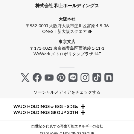
株式会社 和上ホールディングス
大阪本社
〒532-0003 大阪府大阪市淀川区宮原 4-5-36
ONEST 新大阪スクエア 8F
東京支店
〒171-0021 東京都豊島区西池袋 1-11-1
WeWork メトロポリタンプラザ 14F
ソーシャルメディアをチェックする
+
WAJO HOLDINGS ∞ ESG・SDGs
+
WAJO HOLDINGS GROUP 30TH
新サービスサイト
太陽光投資サイト
- 高圧太陽光発電所の販売
21世紀を代表する再生可能エネルギーの会社
- 収益性が高い系統用蓄電池
- 高圧太陽光発電所の買取
© 2026 WAJO HOLDINGS GROUP