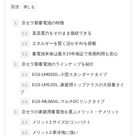
目次
京セラ製蓄電池の特徴
1.
直流電力をそのまま接続できる
1.1.
エネルギーを賢く活かすAIを搭載
1.2.
蓄電池本体は最大15年保証で長期利用も安心
1.3.
京セラ製蓄電池のラインナップを紹介
2.
EGS-LM0320…小型スタンダードタイプ
2.1.
EGS-LM1201…家庭用トップクラスの大容量タイ
2.2.
プ
EGS-ML0650…マルチDCリンクタイプ
2.3.
京セラの家庭用蓄電池を選ぶメリット・デメリット
3.
メリット1.サイズがコンパクト
3.1.
メリット2.寒冷地に強い
3.2.