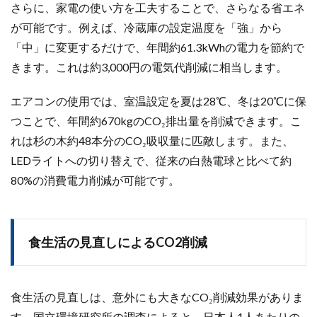
さらに、家電の使い方を工夫することで、さらなる省エネ
が可能です。例えば、冷蔵庫の設定温度を「強」から
「中」に変更するだけで、年間約61.3kWhの電力を節約で
きます。これは約3,000円の電気代削減に相当します。
エアコンの使用では、室温設定を夏は28℃、冬は20℃に保
つことで、年間約670kgのCO₂排出量を削減できます。こ
れは杉の木約48本分のCO₂吸収量に匹敵します。また、
LEDライトへの切り替えで、従来の白熱電球と比べて約
80%の消費電力削減が可能です。
食生活の見直しによるCO2削減
食生活の見直しは、意外にも大きなCO₂削減効果がありま
す。国立環境研究所の調査によると、日本人1人あたりの