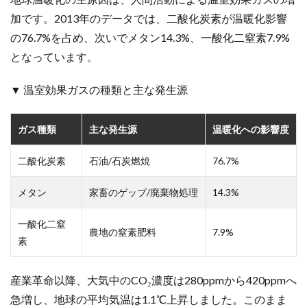
加です。2013年のデータでは、二酸化炭素が温暖化影響
の76.7%を占め、次いでメタン14.3%、一酸化二窒素7.9%
となっています。
▼ 温室効果ガスの種類と主な発生源
ガス種類
主な発生源
温暖化への影響度
二酸化炭素
石油/石炭燃焼
76.7%
メタン
家畜のゲップ/廃棄物処理
14.3%
一酸化二窒
農地の窒素肥料
7.9%
素
産業革命以降、大気中のCO₂濃度は280ppmから420ppmへ
急増し、地球の平均気温は1.1℃上昇しました。このまま