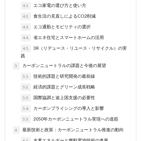
エコ家電の選び方と使い方
4.1.
食生活の見直しによるCO2削減
4.2.
エコ通勤とモビリティの選択
4.3.
省エネ住宅とスマートホームの活用
4.4.
3R（リデュース・リユース・リサイクル）の実
4.5.
践
カーボンニュートラルの課題と今後の展望
5.
技術的課題と研究開発の最前線
5.1.
経済的課題とグリーン成長戦略
5.2.
国際協調と途上国支援の必要性
5.3.
カーボンプライシングの導入と影響
5.4.
2050年カーボンニュートラル実現への道筋
5.5.
最新技術と政策：カーボンニュートラル推進の動向
6.
水素エネルギーと燃料電池技術の進展
6.1.