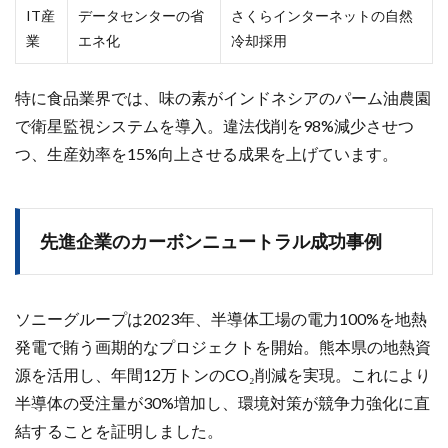
IT産
データセンターの省
さくらインターネットの自然
業
エネ化
冷却採用
特に食品業界では、味の素がインドネシアのパーム油農園
で衛星監視システムを導入。違法伐削を98%減少させつ
つ、生産効率を15%向上させる成果を上げています。
先進企業のカーボンニュートラル成功事例
ソニーグループは2023年、半導体工場の電力100%を地熱
発電で賄う画期的なプロジェクトを開始。熊本県の地熱資
源を活用し、年間12万トンのCO₂削減を実現。これにより
半導体の受注量が30%増加し、環境対策が競争力強化に直
結することを証明しました。