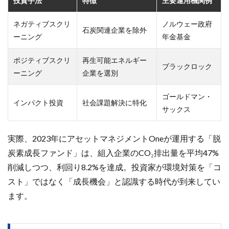
投資手法
特徴
主要運用機関例
ネガティブスクリ
ノルウェー政府
石炭関連企業を除外
ーニング
年金基金
ポジティブスクリ
再生可能エネルギー
ブラックロック
ーニング
企業を選別
ゴールドマン・
インパクト投資
社会課題解決に特化
サックス
実際、2023年にアセットマネジメントOneが運用する「脱
炭素成長ファンド」は、組入企業のCO₂排出量を平均47%
削減しつつ、利回り8.2%を達成。投資家が環境対策を「コ
スト」ではなく「成長機会」と認識する時代が到来してい
ます。