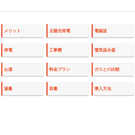
メリット
太陽光発電
電磁波
停電
工事費
電気温水器
お湯
料金プラン
ガスとの比較
湯量
容量
導入方法