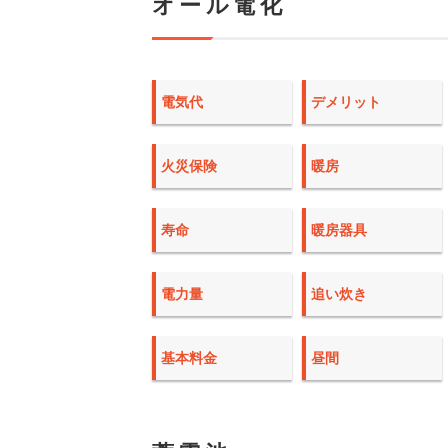
オール電化
電気代
デメリット
火災保険
暖房
寿命
暖房器具
電力量
追い炊き
基本料金
昼間