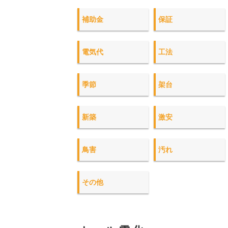
補助金
保証
電気代
工法
季節
架台
新築
激安
鳥害
汚れ
その他