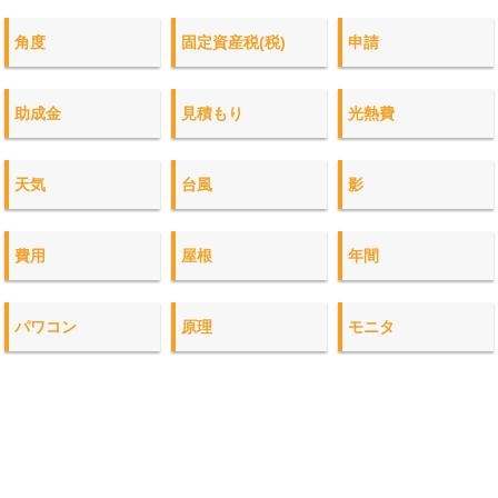
角度
固定資産税(税)
申請
助成金
見積もり
光熱費
天気
台風
影
費用
屋根
年間
パワコン
原理
モニタ