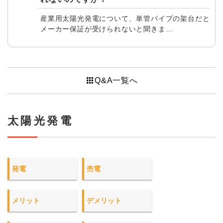
産業用太陽光発電について、単管パイプの架台だと
メーカー保証が受けられないと聞きま…
apps
Q&A一覧へ
太陽光発電
発電
売電
メリット
デメリット