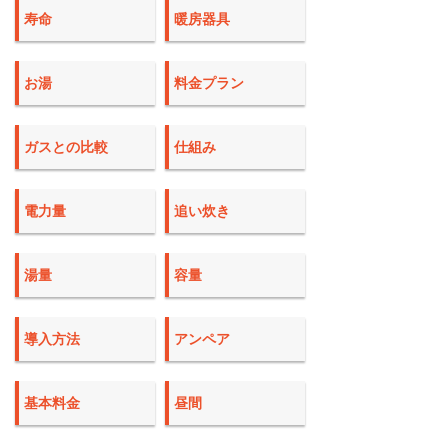
寿命
暖房器具
お湯
料金プラン
ガスとの比較
仕組み
電力量
追い炊き
湯量
容量
導入方法
アンペア
基本料金
昼間