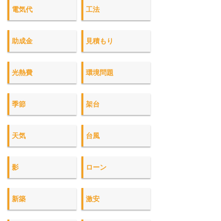
電気代
工法
助成金
見積もり
光熱費
環境問題
季節
架台
天気
台風
影
ローン
新築
激安