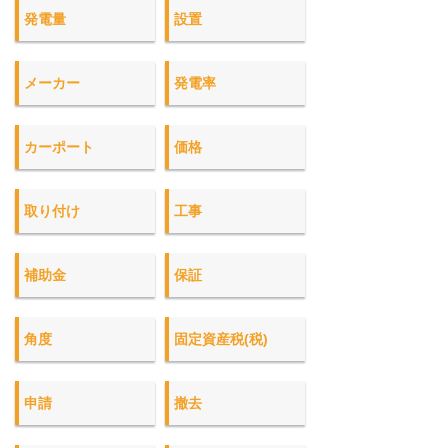
発電量
設置
メーカー
発電率
カーポート
価格
取り付け
工事
補助金
保証
角度
固定資産税(税)
申請
撤去