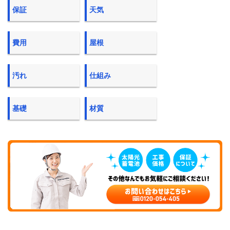
保証
天気
費用
屋根
汚れ
仕組み
基礎
材質