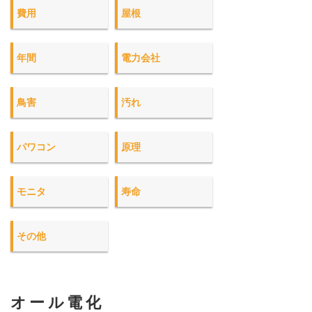
費用
屋根
年間
電力会社
鳥害
汚れ
パワコン
原理
モニタ
寿命
その他
オール電化