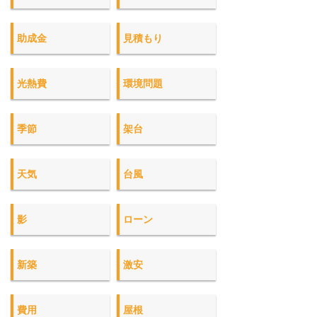
助成金
見積もり
光熱費
環境問題
季節
架台
天気
台風
影
ローン
新築
激安
費用
屋根