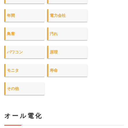
年間
電力会社
鳥害
汚れ
パワコン
原理
モニタ
寿命
その他
オール電化