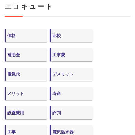
エコキュート
価格
比較
補助金
工事費
電気代
デメリット
メリット
寿命
設置費用
評判
工事
電気温水器