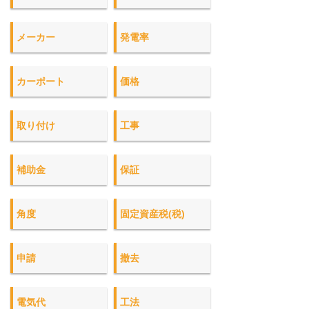
メーカー
発電率
カーポート
価格
取り付け
工事
補助金
保証
角度
固定資産税(税)
申請
撤去
電気代
工法