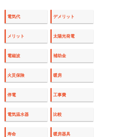
電気代
デメリット
メリット
太陽光発電
電磁波
補助金
火災保険
暖房
停電
工事費
電気温水器
比較
寿命
暖房器具