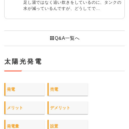
足し湯ではなく追い炊きをしているのに、タンクの
水が減っているんですが、どうしてで…
apps
Q&A一覧へ
太陽光発電
発電
売電
メリット
デメリット
発電量
設置