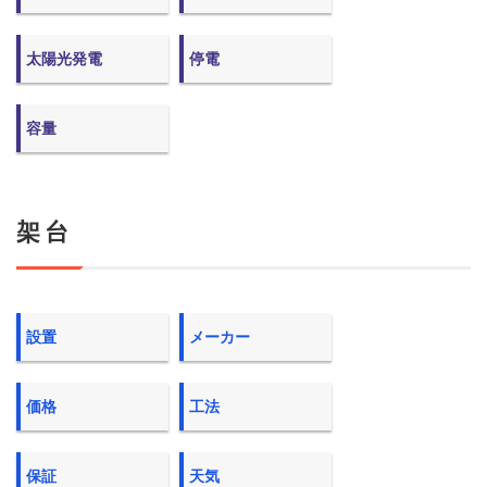
太陽光発電
停電
容量
架台
設置
メーカー
価格
工法
保証
天気