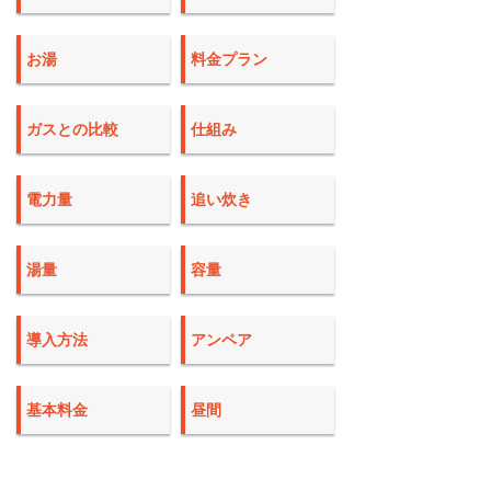
お湯
料金プラン
ガスとの比較
仕組み
電力量
追い炊き
湯量
容量
導入方法
アンペア
基本料金
昼間