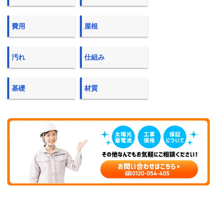
費用
屋根
汚れ
仕組み
基礎
材質