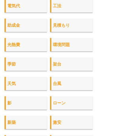
電気代
工法
助成金
見積もり
光熱費
環境問題
季節
架台
天気
台風
影
ローン
新築
激安