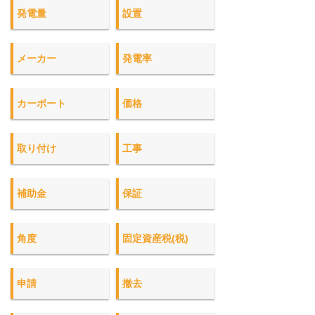
発電量
設置
メーカー
発電率
カーポート
価格
取り付け
工事
補助金
保証
角度
固定資産税(税)
申請
撤去