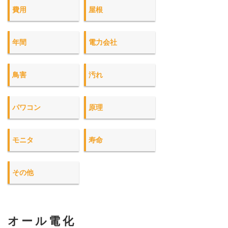
費用
屋根
年間
電力会社
鳥害
汚れ
パワコン
原理
モニタ
寿命
その他
オール電化