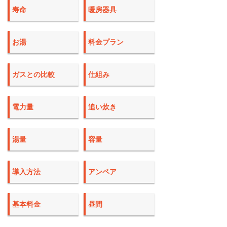
寿命
暖房器具
お湯
料金プラン
ガスとの比較
仕組み
電力量
追い炊き
湯量
容量
導入方法
アンペア
基本料金
昼間