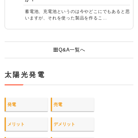
蓄電池、充電池というのは今やどこにでもあると思
いますが、それを使った製品を作るこ…
apps
Q&A一覧へ
太陽光発電
発電
売電
メリット
デメリット