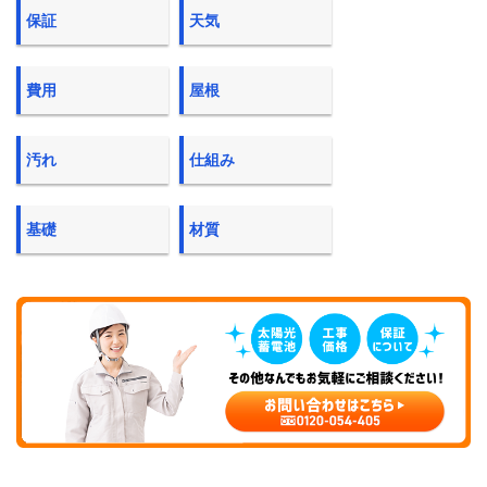
保証
天気
費用
屋根
汚れ
仕組み
基礎
材質