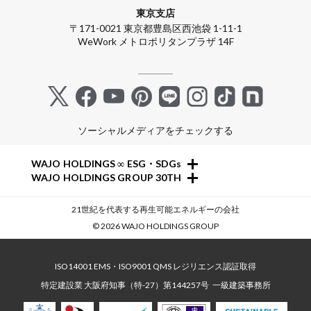
東京支店
〒171-0021 東京都豊島区西池袋 1-11-1
WeWork メトロポリタンプラザ 14F
ソーシャルメディアをチェックする
+
WAJO HOLDINGS ∞ ESG・SDGs
+
WAJO HOLDINGS GROUP 30TH
新サービスサイト
太陽光投資サイト
- 高圧太陽光発電所の販売
21世紀を代表する再生可能エネルギーの会社
- 収益性が高い系統用蓄電池
- 高圧太陽光発電所の買取
© 2026 WAJO HOLDINGS GROUP
- 仲介業者を挟まない買取販売直売店
- 系統用蓄電池の販売
- 太陽光発電所の購入売却
- 再生可能エネルギー用地の販売
- 高圧太陽光発電所の一括査定
- NonFIT太陽光発電所
ISO14001 EMS・ISO9001 QMS レジリエンス認証取得
- FIT投資なら太陽光発電
- FIP転換と蓄電池の増設
特定建設業 大阪府知事（特-27）第144257号
一級建築事務所
- 今から始める太陽光投資
- パワコン交換とリパワリング