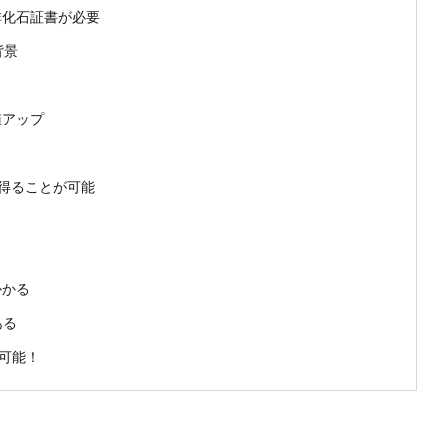
非化石証書が必要
背景
値アップ
を得ることが可能
かかる
ある
が可能！