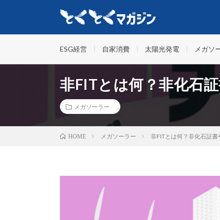
とくとくマガジンは、脱炭素経営や自家消費型太陽光発電
な情報を配信しています。
ESG経営
自家消費
太陽光発電
メガソ
非FITとは何？非化石
メガソーラー
メガソーラー
非FITとは何？非化石証
HOME