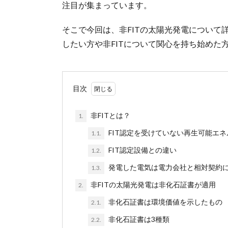
注目が集まっています。
そこで今回は、非FITの太陽光発電について
したい方や非FITについて関心を持ち始めた
目次
非FITとは？
1.
FIT認定を受けていない再生可能エ
1.1.
FIT認定設備との違い
1.2.
発電した電気は電力会社と相対契約
1.3.
非FITの太陽光発電は非化石証書が適用
2.
非化石証書は環境価値を示したもの
2.1.
非化石証書は3種類
2.2.