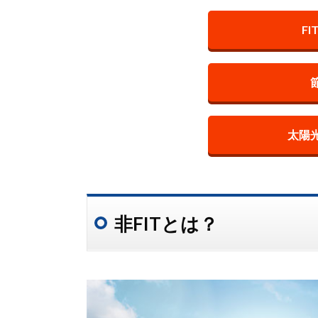
F
太陽
非FITとは？