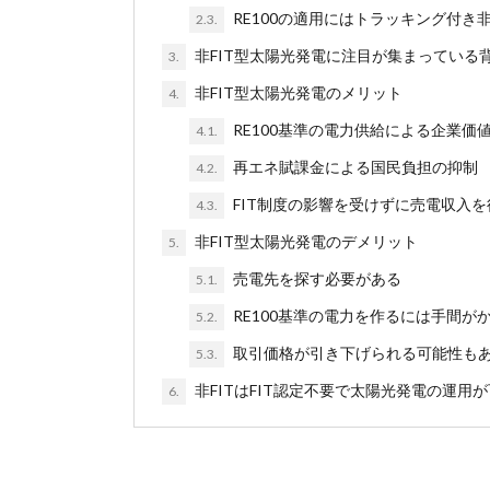
RE100の適用にはトラッキング付き
2.3.
非FIT型太陽光発電に注目が集まっている
3.
非FIT型太陽光発電のメリット
4.
RE100基準の電力供給による企業価
4.1.
再エネ賦課金による国民負担の抑制
4.2.
FIT制度の影響を受けずに売電収入
4.3.
非FIT型太陽光発電のデメリット
5.
売電先を探す必要がある
5.1.
RE100基準の電力を作るには手間が
5.2.
取引価格が引き下げられる可能性も
5.3.
非FITはFIT認定不要で太陽光発電の運用
6.